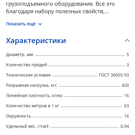
грузоподъемного оборудования. Все это
благодаря набору полезных свойств,
которыми обладают канаты из полиамида.
Показать ещё
Преимуществом полиамидных канатов
является высокая прочность, повышенное
Характеристики
сопротивление к истиранию, способность к
эластичному растяжению под нагрузками,
Диаметр, мм
5
устойчивость к действию щелочей и
гниению. Полиамидные канаты упруги,
Количество прядей
3
хорошо пружинят, выдерживают сильные
Технические условия
ГОСТ 30055-93
рывки. Недостатком полиамидных канатов
Разрывная нагрузка, кгс
420
является повышенная электризуемость,
неустойчивость к действию кислот и
Линейная плотность, ктекс
16
органических растворителей. Они хорошо
Количество метров в 1 кг
63
впитывают влагу, до 40% от собственного
веса. Производство аттестованно Российским
Окружность
16
Морским Регистром судоходства (РМРС) и
Удельный вес, г/см3
0,94
Российским Речным Регистром (РРР)