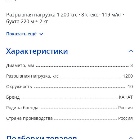
Разрывная нагрузка 1 200 кгс · 8 ктекс · 119 м/кг ·
бухта 220 м ≈ 2 кг
Применение: основные верёвки промальпа (EN
Показать ещё
1891), фалы/шкоты яхт 25-35 ft, спасательные
бросательные линии 50 м, страховочные системы
Характеристики
парапланов PG2.
Диаметр, мм
3
Разрывная нагрузка, кгс
1200
Окружность
10
Бренд
КАНАТ
Родина бренда
Россия
Страна производства
Россия
Подборки товаров