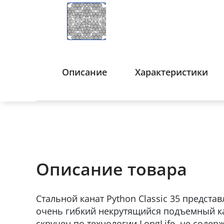
Описание
Характеристики
Описание товара
Стальной канат Python Classic 35 предста
очень гибкий некрутящийся подъемный ка
скручен по технологии LongLife, не соде