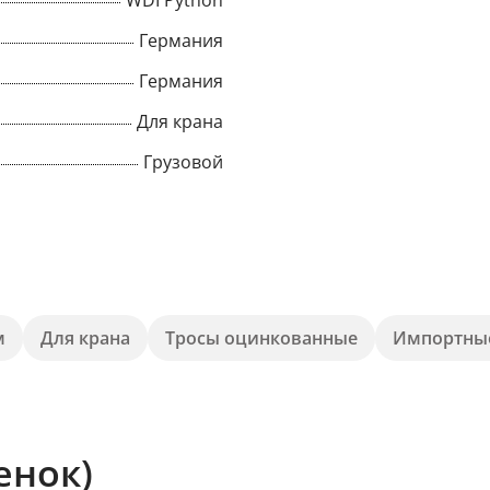
WDI Python
Германия
Title
Германия
Для крана
Popup Content
Грузовой
м
Для крана
Тросы оцинкованные
Импортны
енок)