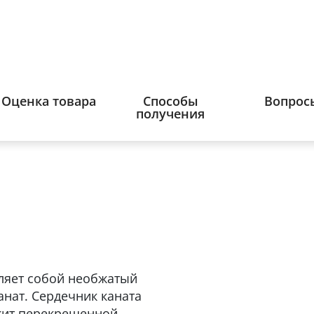
Оценка товара
Способы
Вопрос
получения
вляет собой необжатый
нат. Сердечник каната
ржит перекрещенной