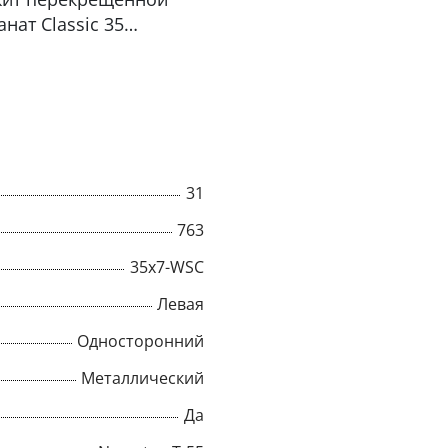
нат Classic 35
бильных, башенных
ольшой высотой
е необходимы
вным усилием Python
качестве: • Подъемного
на • Подъемного
31
ижнего каната
и нижнего каната
763
емного каната для
35x7-WSC
Подъемного каната для
Левая
Односторонний
Металлический
Да