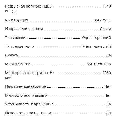
необходимы некрутящиеся канаты с
Разрывная нагрузка (MBL),
1148
кН
умеренным разрывным усилием Python
Classic 35 рекомендуется использовать в
Конструкция
35x7-WSC
качестве: • Подъемного каната башенного
Направление свивки
Левая
полноповоротного крана • Подъемного
каната портовых кранов • Подъемного и
Тип свивки
Односторонний
нижнего каната подъемников системы КЕПЕ •
Тип сердечника
Металлический
Подъемного и нижнего каната башенных/
Смазка
Да
напольных подъемников • Подъемного
каната для подъемников со сдвоенным
Марка смазки
Nyrosten T-55
барабаном • Подъемного каната для
Маркировочная группа, Н/
1960
барабанной лебедки BLAIR
мм²
Пластическое обжатие
Нет
Многослойная навивка
Нет
Устойчивость к вращению
Да
Использование вертлюга
Да