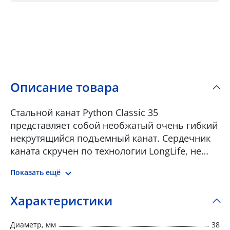
Описание товара
Стальной канат Python Classic 35
представляет собой необжатый очень гибкий
некрутящийся подъемный канат. Сердечник
каната скручен по технологии LongLife, не
содержит перекрещенной проволоки и
Показать ещё
поэтому устойчив к износу. Канат Classic 35
применяется как подъемный канат на
Характеристики
мобильных, башенных полноповоротных и
мостовых кранах с большой высотой
Диаметр, мм
38
подъема и во многих других областях, где