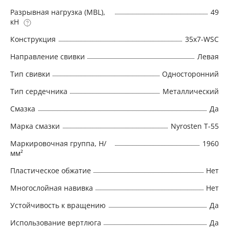
необходимы некрутящиеся канаты с
Разрывная нагрузка (MBL),
49
кН
умеренным разрывным усилием Python
Classic 35 рекомендуется использовать в
Конструкция
35x7-WSC
качестве: • Подъемного каната башенного
Направление свивки
Левая
полноповоротного крана • Подъемного
каната портовых кранов • Подъемного и
Тип свивки
Односторонний
нижнего каната подъемников системы КЕПЕ •
Тип сердечника
Металлический
Подъемного и нижнего каната башенных/
Смазка
Да
напольных подъемников • Подъемного
каната для подъемников со сдвоенным
Марка смазки
Nyrosten T-55
барабаном • Подъемного каната для
Маркировочная группа, Н/
1960
барабанной лебедки BLAIR
мм²
Пластическое обжатие
Нет
Многослойная навивка
Нет
Устойчивость к вращению
Да
Использование вертлюга
Да