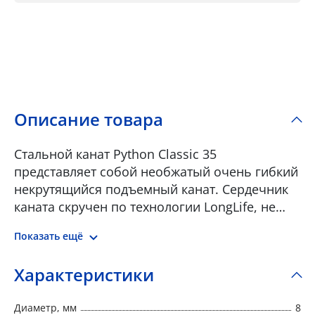
Описание товара
Стальной канат Python Classic 35
представляет собой необжатый очень гибкий
некрутящийся подъемный канат. Сердечник
каната скручен по технологии LongLife, не
содержит перекрещенной проволоки и
Показать ещё
поэтому устойчив к износу. Канат Classic 35
применяется как подъемный канат на
Характеристики
мобильных, башенных полноповоротных и
мостовых кранах с большой высотой
Диаметр, мм
8
подъема и во многих других областях, где