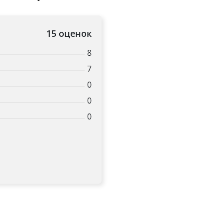
15 оценок
8
7
0
0
0