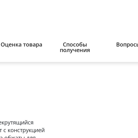
Оценка товара
Способы
Вопрос
получения
некрутящийся
 с конструкцией
та обжаты для