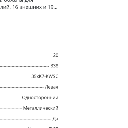
лий. 16 внешних и 19
льную
и отличную
ьшие высоты. Канат
ходную
оворотных,
той мачтой и
20
n Compac 35
• Подъемного каната на
338
мобильных и
35xK7-KWSC
одъема контейнерных,
ьных кранов и для
Левая
Односторонний
Металлический
Да