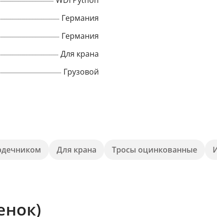
WDI Python
Германия
Title
Германия
Для крана
Popup Content
Грузовой
рдечником
Для крана
Тросы оцинкованные
енок)