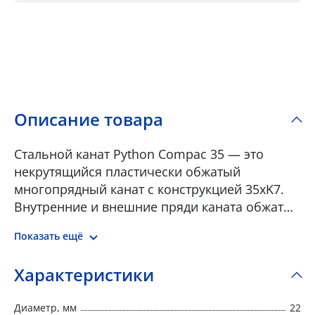
Описание товара
Стальной канат Python Compac 35 — это
некрутящийся пластически обжатый
многопрядный канат с конструкцией 35xK7.
Внутренние и внешние пряди каната обжаты
для достижения более высоких разрывных
Показать ещё
усилий. 16 внешних и 19 внутренних прядей
обеспечивают оптимальную
Характеристики
сбалансированность крутящего момента и
отличную некрутимость каната при подъеме
Диаметр, мм
22
на большие высоты. Канат Python Compac 35