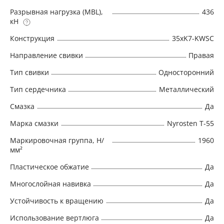
демонстрирует превосходную
Разрывная нагрузка (MBL),
436
кН
износоустойчивость на башенных
полноповоротных, мобильных, гусеничных
Конструкция
35xK7-KWSC
кранах с решетчатой мачтой и
Направление свивки
Правая
платформенных шельфовых кранах Python
Compac 35 рекомендуется использовать в
Тип свивки
Односторонний
качестве: • Подъемного каната на кранах с
Тип сердечника
Металлический
подъемной стрелой, башенных, мобильных и
Смазка
Да
гусеничных кранах • Каната основного
подъема контейнерных, портовых, палубных,
Марка смазки
Nyrosten T-55
портовых пьедестальных кранов и для
Маркировочная группа, Н/
1960
погрузочных кранов/шлюп-балок
мм²
Пластическое обжатие
Да
Многослойная навивка
Да
Устойчивость к вращению
Да
Использование вертлюга
Да