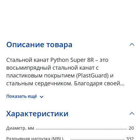
Описание товара
Стальной канат Python Super 8R – это
восьмипрядный стальной канат с
пластиковым покрытием (PlastGuard) и
стальным сердечником. Благодаря своей
конструкции канат Python Super 8R
Показать ещё
обеспечивает превосходное сочетание
гибкости, долговечности и стойкости к
Характеристики
истиранию. Канат Super 8R с конструкцией
8x25 представляет собой улучшенную модель
Диаметр, мм
20
каната 6x36 с преимуществами в виде
меньших затрат на простой и замену.
Разрывная нагрузка (MBL),
332