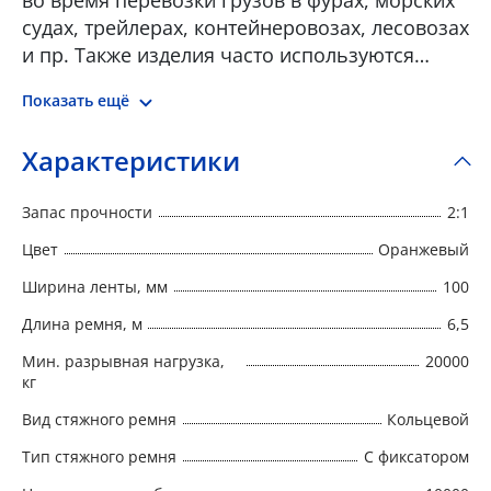
во время перевозки грузов в фурах, морских
судах, трейлерах, контейнеровозах, лесовозах
и пр. Также изделия часто используются
вместо цепи для крепления хрупкого груза.
Показать ещё
Ремни крепления груза состоят из прочной
полиэфирной ленты и храпового механизма
Характеристики
для натяжения ленты. Стяжные ремни бывают
двух стандартных видов: • С крюками – один
Запас прочности
2:1
конец с натяжным механизмом, другой с
крюком. • Кольцевой – один конец с
Цвет
Оранжевый
натяжным механизмов, второй конец
Ширина ленты, мм
100
свободный. В зависимости от характера
Длина ремня, м
6,5
транспортируемого груза ремни
подбираются с различной натяжной
Мин. разрывная нагрузка,
20000
нагрузкой и определенной длины
кг
Вид стяжного ремня
Кольцевой
Тип стяжного ремня
С фиксатором