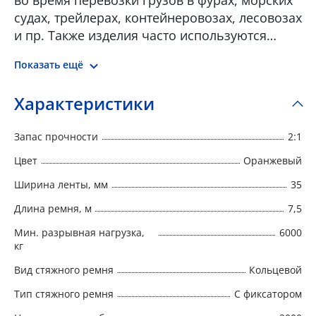
во время перевозки грузов в фурах, морских
судах, трейлерах, контейнеровозах, лесовозах
и пр. Также изделия часто используются
вместо цепи для крепления хрупкого груза.
Показать ещё
Ремни крепления груза состоят из прочной
полиэфирной ленты и храпового механизма
Характеристики
для натяжения ленты. Стяжные ремни бывают
двух стандартных видов: • С крюками – один
Запас прочности
2:1
конец с натяжным механизмом, другой с
крюком. • Кольцевой – один конец с
Цвет
Оранжевый
натяжным механизмов, второй конец
Ширина ленты, мм
35
свободный. В зависимости от характера
Длина ремня, м
7,5
транспортируемого груза ремни
подбираются с различной натяжной
Мин. разрывная нагрузка,
6000
нагрузкой и определенной длины
кг
Вид стяжного ремня
Кольцевой
Тип стяжного ремня
С фиксатором