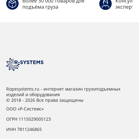
Более 30 000 товаров для
Консульт
подъёма груза
эксперто
Ropesystems.ru - интернет магазин грузоподъемных
изделий и оборудования
© 2018 - 2026 Все права защищены
ООО «Р-Системс»
ОГРН 1115029005123
ИНН 7811246865