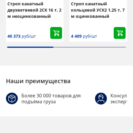
Строп канатный
Строп канатный
двухветвевой 2СК 16 т, 2
кольцевой УСК2 1,25 т, 7
м неоцинкованный
м оцинкованный
40 373
руб/шт
4 409
руб/шт
Наши преимущества
Более 30 000 товаров для
Консульт
подъёма груза
эксперто