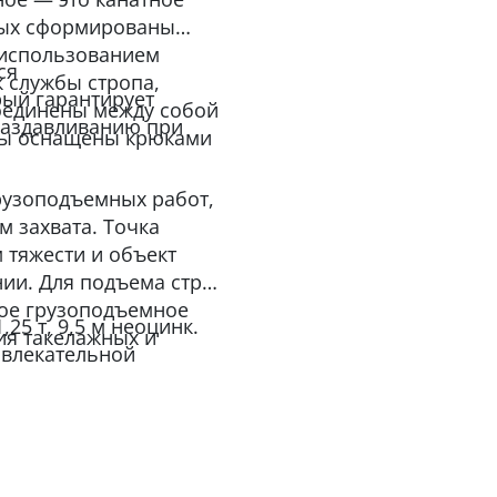
орых сформированы
 использованием
ся
 службы стропа,
рый гарантирует
соединены между собой
раздавливанию при
цы оснащены крюками
рузоподъемных работ,
м захвата. Точка
 тяжести и объект
ии. Для подъема строп
гое грузоподъемное
25 т, 9,5 м неоцинк.
ия такелажных и
ивлекательной