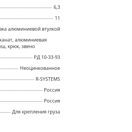
6,3
Title
11
вка алюминиевой втулкой
Popup Content
канат, алюминиевая
уш, крюк, звено
РД 10-33-93
Неоцинкованное
R-SYSTEMS
Россия
Россия
Для крепления груза