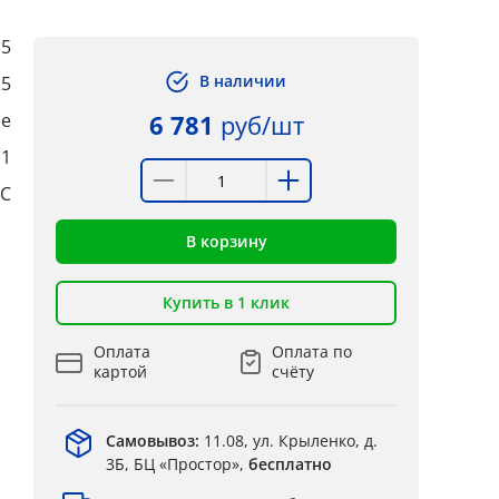
,5
В наличии
25
ые
6 781
руб/шт
:1
°C
В корзину
Купить в 1 клик
Оплата
Оплата по
картой
счёту
Самовывоз:
11.08, ул. Крыленко, д.
3Б, БЦ «Простор»,
бесплатно