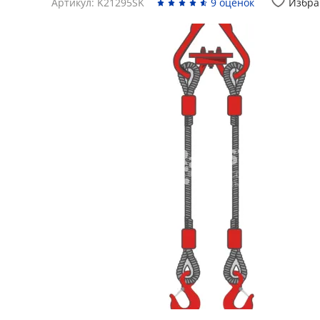
Артикул: K21295SK
9 оценок
Избра