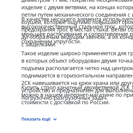
изделие с двумя ветвями, на концах кот
петли путем механического соединения с
В качестве несущего элемента использует
коушей, которые ощутимо повышают срок
высококачественный стальной трос, кото
предохраняя трос в местах стыка. Ветви 
меньшее растягивание и сопротивление 
дугообразным ведущим звеном, а их кон
сохранении упругости.
с защелками.
Такое изделие широко применяется для г
в которых объект оборудован двумя точка
подъема располагается четко над центром
поднимается в горизонтальном направлен
2СК навешивается на крюк крана или дру
Купить строп канатный двухветвевой 2СК 1,
устройство и предназначен для выполнен
можно в нашем интернет-магазине по пр
погрузочно-разгрузочных задач.
стоимости с доставкой по России.
Показать ещё