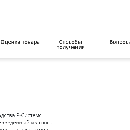
Оценка товара
Способы
Вопрос
получения
дства Р-Системс
оизведенный из троса
ое — это канатное