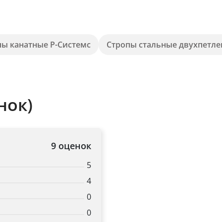
пы канатные Р-Системс
Стропы стальные двухпетл
нок)
9 оценок
5
4
0
0