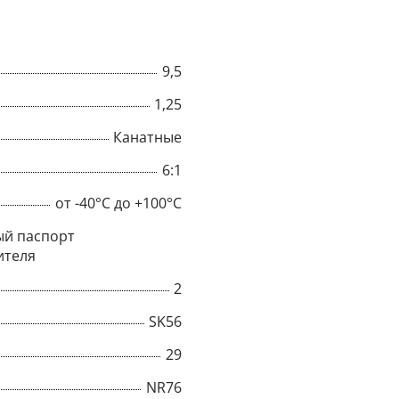
9,5
1,25
Канатные
6:1
от -40°C до +100°C
й паспорт
ителя
2
×
SK56
Popup
29
NR76