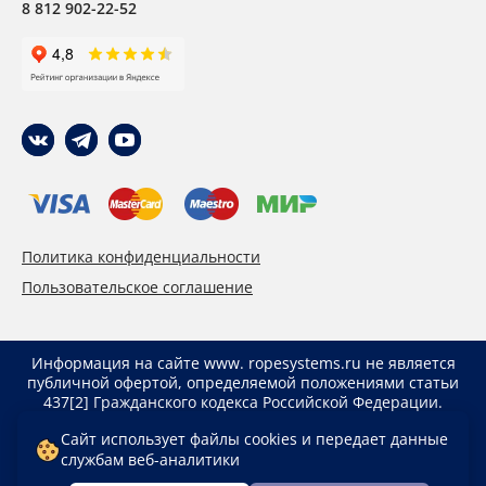
8 812 902-22-52
Политика конфиденциальности
Пользовательское соглашение
Информация на сайте www. ropesystems.ru не является
публичной офертой, определяемой положениями статьи
437[2] Гражданского кодекса Российской Федерации.
Указанные цены действуют только при оформлении
Сайт использует файлы cookies и передает данные
заказа через интернет-магазин www. ropesystems.ru.
службам веб-аналитики
Цены при оформлении заказа иным способом могут
отличаться от указанных на сайте.