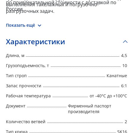
по привлекательной стоимости с доставкой по
выполнения такелажных и погрузочно-
России.
разгрузочных задач.
Показать ещё
Характеристики
Длина, м
4,5
Грузоподъемность, т
10
Тип строп
Канатные
Запас прочности
6:1
Рабочая температура
от -40°C до +100°C
Документ
Фирменный паспорт
производителя
Количество ветвей
2
Тип крюка
SK16