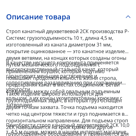
Описание товара
Строп канатный двухветвевой 2СК производства Р-
Системс грузоподъемность 10 т, длина 4,5 м,
изготовленный из каната диаметром 31 мм,
покрытие оцинкованное — это канатное изделие с
двумя ветвями, на концах которых созданы огоны
В качестве несущего компонента применяется
путем механического подсоединения с
высококачественный стальной канат, который
применением коушей, которые ощутимо
гарантирует меньшее растягивание и
повышают продолжительность жизни стропа,
сопротивление раздавливанию при сохранении
предохраняя канат в местах соединения. Ветви
упругости.
соединены между собой овальным подъемным
Такое изделие широко используется для
кольцом, а их концы укомплектованы крюками с
грузоподъемных задач, в которых груз оснащен
затворами.
двумя точкам захвата. Точка подъема находится
четко над центром тяжести и груз поднимается в
горизонтальном направлении. Для подъема строп
Приобрести строп канатный двухветвевой 2СК 10,0
2СК навешивается на крюк крана или другое
т, 4,5 м оцинк. можно в нашем интернет-магазине
грузоподъемное оборудование и применяется для