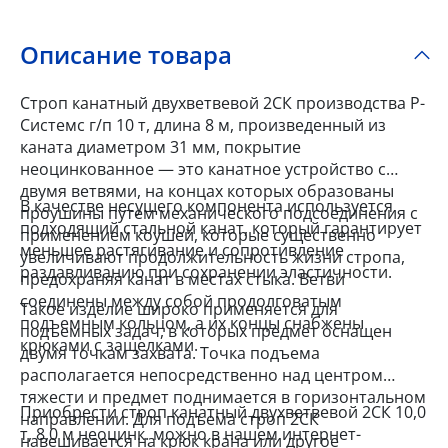
Описание товара
Строп канатный двухветвевой 2СК производства Р-
Системс г/п 10 т, длина 8 м, произведенный из
каната диаметром 31 мм, покрытие
неоцинкованное — это канатное устройство с
двумя ветвями, на концах которых образованы
В качестве несущего компонента используется
проушины путем механического подсоединения с
подходящий стальной канат, который гарантирует
применением коушей, которые существенно
меньшее растягивание и сопротивление
увеличивают продолжительность жизни стропа,
раздавливанию при сохранении эластичности.
предохраняя канат в местах стыка. Ветви
соединены между собой продолговатым
Такое изделие широко применяется для
подъемным кольцом, а их концы снабжены
подъемных задач, в которых предмет оснащен
крюками с защелками.
двумя точкам захвата. Точка подъема
располагается непосредственно над центром
тяжести и предмет поднимается в горизонтальном
Приобрести строп канатный двухветвевой 2СК 10,0
направлении. Для подъема строп 2СК
т, 8,0 м неоцинк. можно в нашем интернет-
навешивается на крюк крана или другое