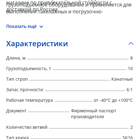
магазине по привлекательной стоимости с
грузоподъемное оборудование и применяется для
доставкой по России.
выполнения такелажных и погрузочно-
разгрузочных задач.
Показать ещё
Характеристики
Длина, м
8
Грузоподъемность, т
10
Тип строп
Канатные
Запас прочности
6:1
Рабочая температура
от -40°C до +100°C
Документ
Фирменный паспорт
производителя
Количество ветвей
2
Тип крюка
SK16