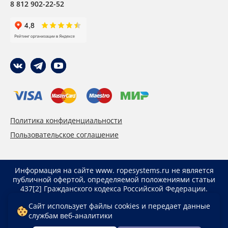
8 812 902-22-52
Политика конфиденциальности
Пользовательское соглашение
Информация на сайте www. ropesystems.ru не является
публичной офертой, определяемой положениями статьи
437[2] Гражданского кодекса Российской Федерации.
Указанные цены действуют только при оформлении
Сайт использует файлы cookies и передает данные
заказа через интернет-магазин www. ropesystems.ru.
службам веб-аналитики
Цены при оформлении заказа иным способом могут
отличаться от указанных на сайте.