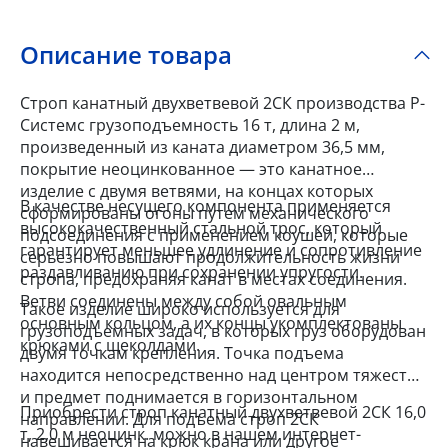
Описание товара
Строп канатный двухветвевой 2СК производства Р-
Системс грузоподъемность 16 т, длина 2 м,
произведенный из каната диаметром 36,5 мм,
покрытие неоцинкованное — это канатное
изделие с двумя ветвями, на концах которых
В качестве несущего компонента применяется
сформированы огоны путем механического
высококачественный стальной трос, который
подсоединения с применением коушей, которые
гарантирует меньшее удлинение и сопротивление
серьезно повышают продолжительность жизни
раздавливанию при сохранении упругости.
стропа, предохраняя канат в местах соединения.
Ветви соединены между собой овальным
Такое изделие широко используется для
основным кольцом, а их концы укомплектованы
грузоподъемных задач, в которых груз оборудован
крюками с щеколдами.
двумя точкам крепления. Точка подъема
находится непосредственно над центром тяжести
и предмет поднимается в горизонтальном
Приобрести строп канатный двухветвевой 2СК 16,0
направлении. Для подъема строп 2СК
т, 2,0 м неоцинк. можно в нашем интернет-
навешивается на крюк крана или другое