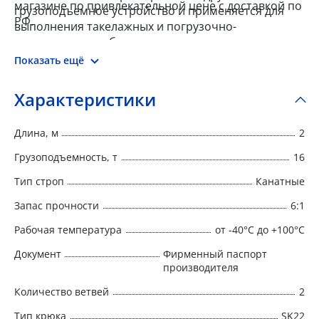
магазине по привлекательной цене с доставкой по
грузоподъемное устройство и применяется для
РФ.
выполнения такелажных и погрузочно-
разгрузочных работ.
Показать ещё
Характеристики
Длина, м
2
Грузоподъемность, т
16
Тип строп
Канатные
Запас прочности
6:1
Рабочая температура
от -40°C до +100°C
Документ
Фирменный паспорт
производителя
Количество ветвей
2
Тип крюка
SK22