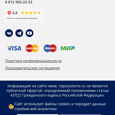
8 812 902-22-52
Политика конфиденциальности
Пользовательское соглашение
Информация на сайте www. ropesystems.ru не является
публичной офертой, определяемой положениями статьи
437[2] Гражданского кодекса Российской Федерации.
Указанные цены действуют только при оформлении
Сайт использует файлы cookies и передает данные
заказа через интернет-магазин www. ropesystems.ru.
службам веб-аналитики
Цены при оформлении заказа иным способом могут
отличаться от указанных на сайте.