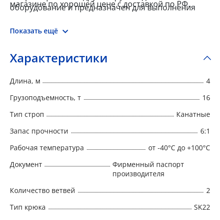
магазине по хорошей цене с доставкой по РФ.
оборудование и предназначен для выполнения
такелажных и погрузочно-разгрузочных задач.
Показать ещё
Характеристики
Длина, м
4
Грузоподъемность, т
16
Тип строп
Канатные
Запас прочности
6:1
Рабочая температура
от -40°C до +100°C
Документ
Фирменный паспорт
производителя
Количество ветвей
2
Тип крюка
SK22