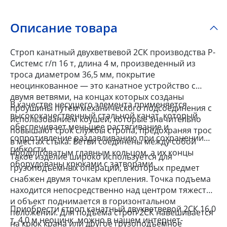
Описание товара
Строп канатный двухветвевой 2СК производства Р-
Системс г/п 16 т, длина 4 м, произведенный из
троса диаметром 36,5 мм, покрытие
неоцинкованное — это канатное устройство с
двумя ветвями, на концах которых созданы
В качестве несущего элемента применяется
проушины путем механического подсоединения с
высококачественный стальной канат, который
использованием коушей, которые значительно
обеспечивает меньшее растягивание и
повышают срок службы стропа, предохраняя трос
сопротивление раздавливанию при сохранении
в местах стыка. Ветви соединены между собой
гибкости.
продолговатым главным кольцом, а их концы
Такое изделие широко используется для
оборудованы крюками с затворами.
грузоподъемных операций, в которых предмет
снабжен двумя точкам крепления. Точка подъема
находится непосредственно над центром тяжести
и объект поднимается в горизонтальном
Приобрести строп канатный двухветвевой 2СК 16,0
положении. Для подъема строп 2СК навешивается
т, 4,0 м неоцинк. можно в нашем интернет-
на крюк крана или другое грузоподъемное