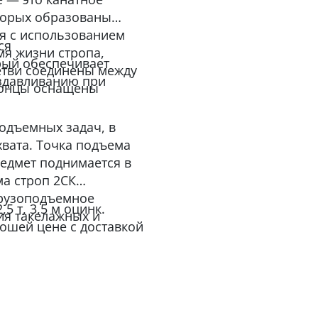
оторых образованы
я с использованием
ся
я жизни стропа,
рый обеспечивает
Ветви соединены между
здавливанию при
концы оснащены
одъемных задач, в
хвата. Точка подъема
редмет поднимается в
а строп 2СК
грузоподъемное
5 т, 3,5 м оцинк.
ия такелажных и
ошей цене с доставкой