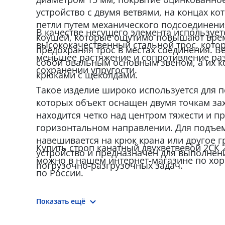
устройство с двумя ветвями, на концах к
петли путем механического подсоединени
В качестве несущего элемента использует
коушей, которые ощутимо повышают врем
высококачественный стальной трос, кото
предохраняя трос в местах соединения. 
меньшее растяжение и сопротивление ра
собой овальным основным звеном, а их 
сохранении упругости.
крюками с щеколдами.
Такое изделие широко используется для п
которых объект оснащен двумя точкам за
находится четко над центром тяжести и п
горизонтальном направлении. Для подъем
навешивается на крюк крана или другое 
Купить строп канатный двухветвевой 2СК 2,
устройство и предназначен для выполнен
можно в нашем интернет-магазине по хор
погрузочно-разгрузочных задач.
по России.
Показать ещё