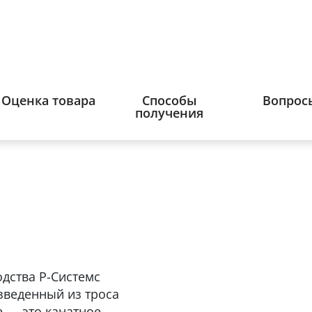
Оценка товара
Способы
Вопрос
получения
дства Р-Системс
изведенный из троса
 — это канатное