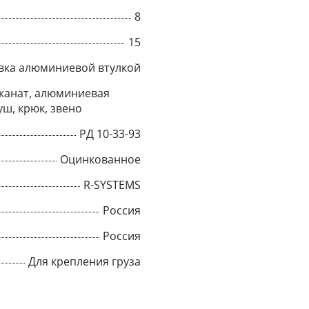
8
Title
15
вка алюминиевой втулкой
Popup Content
канат, алюминиевая
уш, крюк, звено
РД 10-33-93
Оцинкованное
R-SYSTEMS
Россия
Россия
Для крепления груза