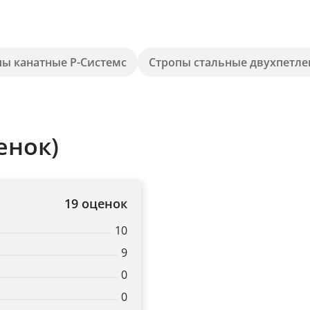
пы канатные Р-Системс
Стропы стальные двухпетл
енок)
19 оценок
10
9
0
0