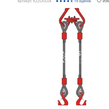
Артикул: K22535GSK
19 оценок
Изб