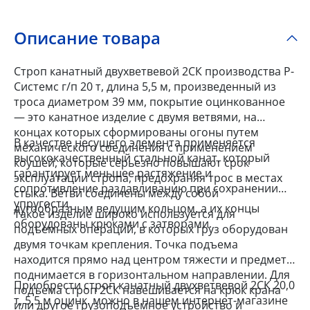
Описание товара
Строп канатный двухветвевой 2СК производства Р-
Системс г/п 20 т, длина 5,5 м, произведенный из
троса диаметром 39 мм, покрытие оцинкованное
— это канатное изделие с двумя ветвями, на
концах которых сформированы огоны путем
В качестве несущего элемента применяется
механического соединения с применением
высококачественный стальной канат, который
коушей, которые серьезно повышают срок
гарантирует меньшее растяжение и
эксплуатации стропа, предохраняя трос в местах
сопротивление раздавливанию при сохранении
стыка. Ветви соединены между собой
упругости.
дугообразным ведущим кольцом, а их концы
Такое изделие широко используется для
оборудованы крюками с затворами.
подъемных операций, в которых груз оборудован
двумя точкам крепления. Точка подъема
находится прямо над центром тяжести и предмет
поднимается в горизонтальном направлении. Для
Приобрести строп канатный двухветвевой 2СК 20,0
подъема строп 2СК навешивается на крюк крана
т, 5,5 м оцинк. можно в нашем интернет-магазине
или другое грузоподъемное устройство и