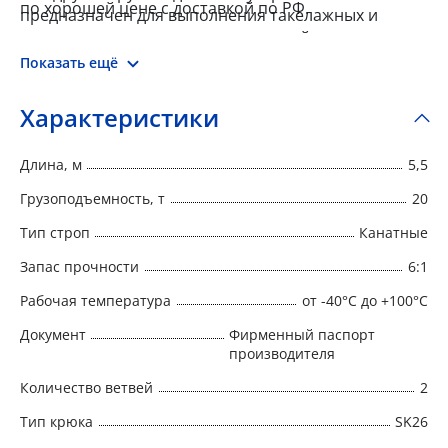
по хорошей цене с доставкой по РФ.
предназначен для выполнения такелажных и
погрузочно-разгрузочных операций.
Показать ещё
Характеристики
Длина, м
5,5
Грузоподъемность, т
20
Тип строп
Канатные
Запас прочности
6:1
Рабочая температура
от -40°C до +100°C
Документ
Фирменный паспорт
производителя
Количество ветвей
2
Тип крюка
SK26