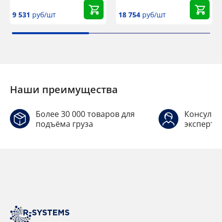
9 531
руб/шт
18 754
руб/шт
Наши преимущества
Более 30 000 товаров для
Консульт
подъёма груза
эксперто