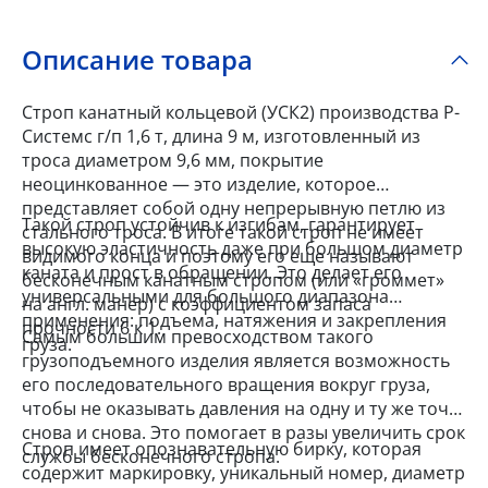
Описание товара
Строп канатный кольцевой (УСК2) производства Р-
Системс г/п 1,6 т, длина 9 м, изготовленный из
троса диаметром 9,6 мм, покрытие
неоцинкованное — это изделие, которое
представляет собой одну непрерывную петлю из
Такой строп устойчив к изгибам, гарантирует
стального троса. В итоге такой строп не имеет
высокую эластичность даже при большом диаметр
видимого конца и поэтому его еще называют
каната и прост в обращении. Это делает его
бесконечным канатным стропом (или «громмет»
универсальными для большого диапазона
на англ. манер) с коэффициентом запаса
применения: подъема, натяжения и закрепления
прочности 6 к 1.
Самым большим превосходством такого
груза.
грузоподъемного изделия является возможность
его последовательного вращения вокруг груза,
чтобы не оказывать давления на одну и ту же точку
снова и снова. Это помогает в разы увеличить срок
Строп имеет опознавательную бирку, которая
службы бесконечного стропа.
содержит маркировку, уникальный номер, диаметр