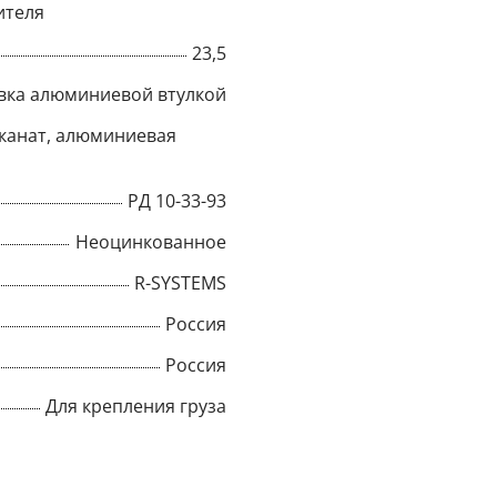
ителя
Title
23,5
вка алюминиевой втулкой
канат, алюминиевая
Popup Content
РД 10-33-93
Неоцинкованное
R-SYSTEMS
Россия
Россия
Для крепления груза