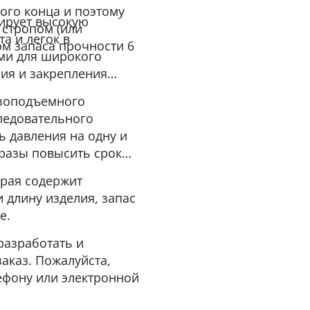
мого конца и поэтому
тирует высокую
 стропом (или
а и легок в
ом запаса прочности 6
ми для широкого
ия и закрепления
узоподъемного
ледовательного
ь давления на одну и
в разы повысить срок
орая содержит
 длину изделия, запас
е.
разработать и
аказ. Пожалуйста,
ефону или электронной