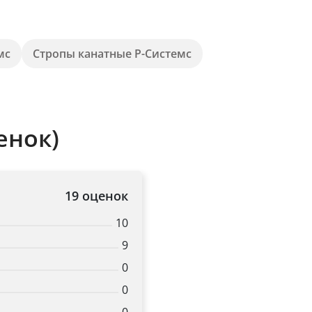
мс
Стропы канатные Р-Системс
енок)
19 оценок
10
9
0
0