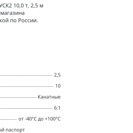
К2 10,0 т, 2,5 м
-магазина
кой по России.
2,5
10
Канатные
×
6:1
Popup
от -40°C до +100°C
й паспорт