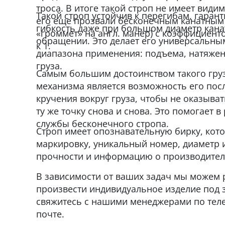
троса. В итоге такой строп не имеет види
Такой строп устойчив к перегибам, гаран
его еще прозвали бесконечным канатным
гибкость даже при большом диаметр канат
«громмет» на англ. манер) с коэффициент
обращении. Это делает его универсальны
к 1.
диапазона применения: подъема, натяжен
груза.
Самым большим достоинством такого гр
механизма является возможность его пос
кручения вокруг груза, чтобы не оказыват
ту же точку снова и снова. Это помогает 
службы бесконечного стропа.
Строп имеет опознавательную бирку, кот
маркировку, уникальный номер, диаметр и
прочности и информацию о производител
В зависимости от ваших задач мы можем 
произвести индивидуальное изделие под з
свяжитесь с нашими менеджерами по тел
почте.