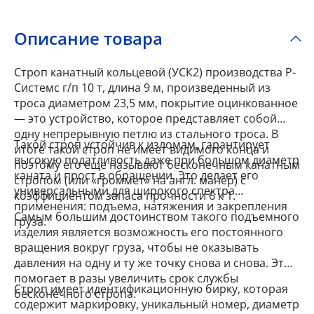
Описание товара
Строп канатный кольцевой (УСК2) производства Р-
Системс г/п 10 т, длина 9 м, произведенный из
троса диаметром 23,5 мм, покрытие оцинкованное
— это устройство, которое представляет собой
одну непрерывную петлю из стального троса. В
Такой строп устойчив к изломам, гарантирует
итоге такой строп не имеет видимого конца и
высокую податливость даже при большом диаметр
поэтому его еще называют бесконечным канатным
каната и прост в обращении. Это делает его
стропом (или «громмет» на англ. манер) с
универсальными для широкого спектра
коэффициентом запаса прочности 6 к 1.
применения: подъема, натяжения и закрепления
Самым большим достоинством такого подъемного
груза.
изделия является возможность его постоянного
вращения вокруг груза, чтобы не оказывать
давления на одну и ту же точку снова и снова. Это
помогает в разы увеличить срок службы
Строп имеет идентификационную бирку, которая
бесконечного стропа.
содержит маркировку, уникальный номер, диаметр