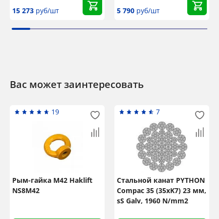
15 273
руб/шт
5 790
руб/шт
Вас может заинтересовать
19
7
Рым-гайка М42 Haklift
Стальной канат PYTHON
NS8M42
Compac 35 (35xK7) 23 мм,
sS Galv, 1960 N/mm2