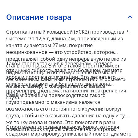
Описание товара
Строп канатный кольцевой (УСК2) производства Р-
Системс г/п 12,5 т, длина 2 м, произведенный из
каната диаметром 27 мм, покрытие
неоцинкованное — это устройство, которое
представляет собой одну непрерывную петлю из
Такой строп устойчив к перегибам, создает
стального троса. В итоге такой строп не имеет
отличную гибкость даже при большом диаметр
видимого конца и поэтому его еще называют
троса и прост в эксплуатации. Это делает его
бесконечным канатным стропом (или «громмет»
универсальными для большого диапазона
на англ. манер) с коэффициентом запаса
применения: подъема, натяжения и закрепления
прочности 6 к 1.
Самым большим превосходством такого
груза.
грузоподъемного механизма является
возможность его постоянного кручения вокруг
груза, чтобы не оказывать давления на одну и ту
же точку снова и снова. Это помогает в разы
Строп имеет опознавательную бирку, которая
повысить срок службы бесконечного стропа.
содержит маркировку, уникальный номер, диаметр