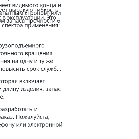
имеет видимого конца и
рует высокую гибкость
анатным стропом (или
 в эксплуатации. Это
ом запаса прочности 6
 спектра применения:
грузоподъемного
стоянного вращения
ния на одну и ту же
 повысить срок службы
оторая включает
 длину изделия, запас
е.
разработать и
аказ. Пожалуйста,
ефону или электронной