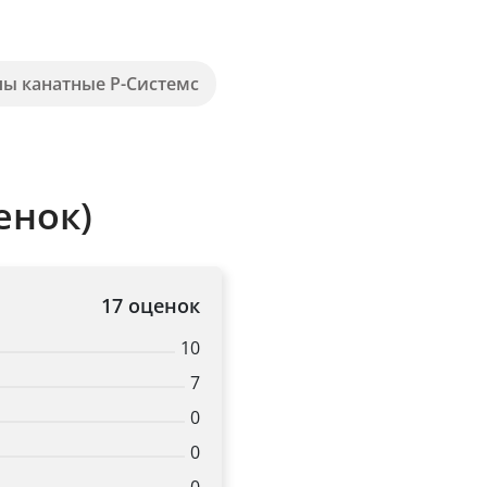
пы канатные Р-Системс
енок)
17 оценок
10
7
0
0