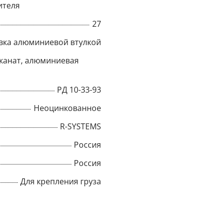
ителя
Title
27
вка алюминиевой втулкой
канат, алюминиевая
Popup Content
РД 10-33-93
Неоцинкованное
R-SYSTEMS
Россия
Россия
Для крепления груза