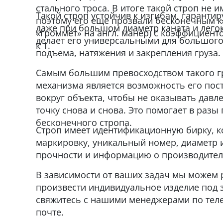
стального троса. В итоге такой строп не 
Такой строп устойчив к изгибам, гаранти
поэтому его еще прозвали бесконечным к
даже при большом диаметр каната и легок
«громмет» на англ. манер) с коэффициент
делает его универсальными для большого
к 1.
подъема, натяжения и закрепления груза.
Самым большим превосходством такого 
механизма является возможность его по
вокруг объекта, чтобы не оказывать давле
точку снова и снова. Это помогает в разы
бесконечного стропа.
Строп имеет идентификационную бирку, к
маркировку, уникальный номер, диаметр и
прочности и информацию о производител
В зависимости от ваших задач мы можем 
произвести индивидуальное изделие под з
свяжитесь с нашими менеджерами по тел
почте.