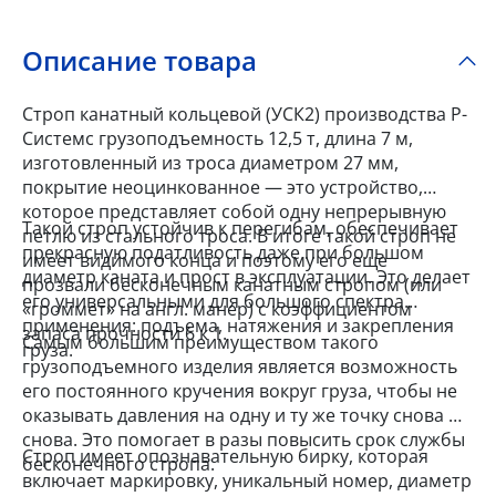
Описание товара
Строп канатный кольцевой (УСК2) производства Р-
Системс грузоподъемность 12,5 т, длина 7 м,
изготовленный из троса диаметром 27 мм,
покрытие неоцинкованное — это устройство,
которое представляет собой одну непрерывную
Такой строп устойчив к перегибам, обеспечивает
петлю из стального троса. В итоге такой строп не
прекрасную податливость даже при большом
имеет видимого конца и поэтому его еще
диаметр каната и прост в эксплуатации. Это делает
прозвали бесконечным канатным стропом (или
его универсальными для большого спектра
«громмет» на англ. манер) с коэффициентом
применения: подъема, натяжения и закрепления
запаса прочности 6 к 1.
Самым большим преимуществом такого
груза.
грузоподъемного изделия является возможность
его постоянного кручения вокруг груза, чтобы не
оказывать давления на одну и ту же точку снова и
снова. Это помогает в разы повысить срок службы
Строп имеет опознавательную бирку, которая
бесконечного стропа.
включает маркировку, уникальный номер, диаметр