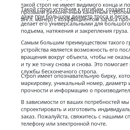
такой строп не имеет видимого конца и п
Такой строп устойчив к изгибам, создает 
прозвали бесконечным канатным стропом 
даже при большом диаметр троса и легок 
англ. манер) с коэффициентом запаса проч
делает его универсальными для большого
подъема, натяжения и закрепления груза.
Самым большим преимуществом такого г
устройства является возможность его по
вращения вокруг объекта, чтобы не оказы
и ту же точку снова и снова. Это помогает
службы бесконечного стропа.
Строп имеет опознавательную бирку, кот
маркировку, уникальный номер, диаметр и
прочности и информацию о производител
В зависимости от ваших потребностей м
спроектировать и изготовить индивидуал
заказ. Пожалуйста, свяжитесь с нашими с
телефону или электронной почте.