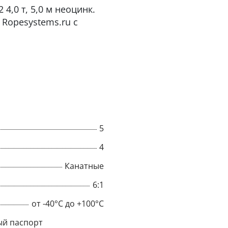
4,0 т, 5,0 м неоцинк.
Ropesystems.ru с
5
4
Канатные
×
6:1
Popup
от -40°C до +100°C
й паспорт