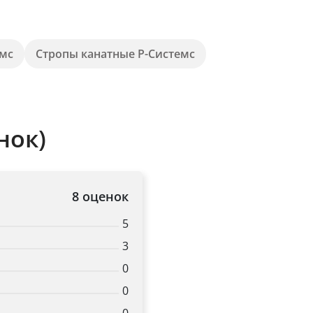
емс
Стропы канатные Р-Системс
нок)
8 оценок
5
3
0
0