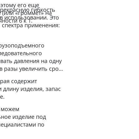
оэтому его еще
прекрасную гибкость
(или «громмет» на
в использовании. Это
ности 6 к 1.
 спектра применения:
рузоподъемного
следовательного
вать давления на одну
 в разы увеличить срок
орая содержит
 длину изделия, запас
е.
ы можем
ьное изделие под
пециалистами по