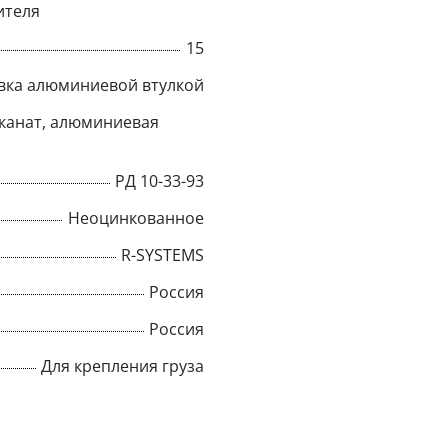
ителя
Title
15
вка алюминиевой втулкой
канат, алюминиевая
Popup Content
РД 10-33-93
Неоцинкованное
R-SYSTEMS
Россия
Россия
Для крепления груза