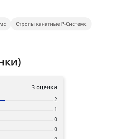
емс
Стропы канатные Р-Системс
нки)
3 оценки
2
1
0
0