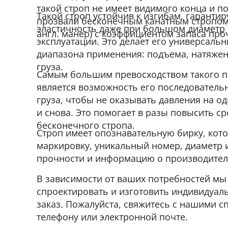
такой строп не имеет видимого конца и п
Такой строп устойчив к изгибам, гаранти
прозвали бесконечным канатным стропом 
эластичность даже при большом диаметр к
англ. манер) с коэффициентом запаса проч
эксплуатации. Это делает его универсал
диапазона применения: подъема, натяжен
груза.
Самым большим превосходством такого п
является возможность его последователь
груза, чтобы не оказывать давления на од
и снова. Это помогает в разы повысить с
бесконечного стропа.
Строп имеет опознавательную бирку, кот
маркировку, уникальный номер, диаметр и
прочности и информацию о производител
В зависимости от ваших потребностей м
спроектировать и изготовить индивидуал
заказ. Пожалуйста, свяжитесь с нашими с
телефону или электронной почте.