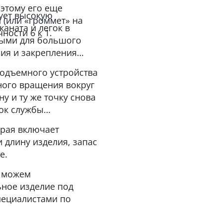
оэтому его еще
рует высокую
(или «громмет» на
аната и легок в
ности 6 к 1.
ьными для большого
ия и закрепления
одъемного устройства
ного вращения вокруг
ну и ту же точку снова
рок службы
орая включает
 длину изделия, запас
е.
ы можем
ьное изделие под
пециалистами по