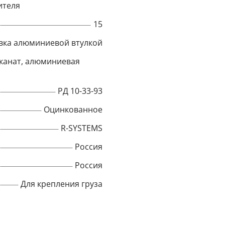
ителя
Title
15
вка алюминиевой втулкой
канат, алюминиевая
Popup Content
РД 10-33-93
Оцинкованное
R-SYSTEMS
Россия
Россия
Для крепления груза