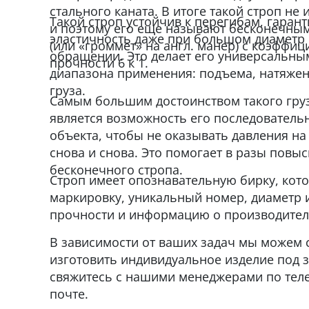
стального каната. В итоге такой строп не
Такой строп устойчив к перегибам, гаран
и поэтому его еще называют бесконечны
эластичность даже при большом диаметр к
(или «громмет» на англ. манер) с коэффиц
обращении. Это делает его универсальны
прочности 6 к 1.
диапазона применения: подъема, натяжен
груза.
Самым большим достоинством такого гру
является возможность его последователь
объекта, чтобы не оказывать давления на 
снова и снова. Это помогает в разы повы
бесконечного стропа.
Строп имеет опознавательную бирку, кот
маркировку, уникальный номер, диаметр и
прочности и информацию о производител
В зависимости от ваших задач мы можем 
изготовить индивидуальное изделие под з
свяжитесь с нашими менеджерами по тел
почте.