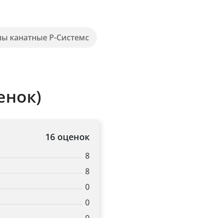
пы канатные Р-Системс
енок)
16 оценок
8
8
0
0