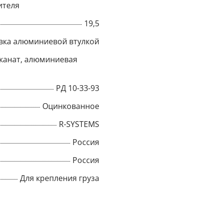
ителя
Title
19,5
вка алюминиевой втулкой
канат, алюминиевая
Popup Content
РД 10-33-93
Оцинкованное
R-SYSTEMS
Россия
Россия
Для крепления груза