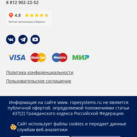
8 812 902-22-52
Политика конфиденциальности
Пользовательское соглашение
Информация на сайте www. ropesystems.ru не является
публичной офертой, определяемой положениями статьи
437[2] Гражданского кодекса Российской Федерации.
Указанные цены действуют только при оформлении
Сайт использует файлы cookies и передает данные
заказа через интернет-магазин www. ropesystems.ru.
службам веб-аналитики
Цены при оформлении заказа иным способом могут
отличаться от указанных на сайте.