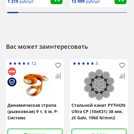
1 219
руб/шт
13 999
руб/шт
Вас может заинтересовать
12
3
Динамическая стропа
Стальной канат PYTHON
(рывковкая) 9 т, 6 м, Р-
Ultra CP (10xK31) 38 мм,
Системс
zS Galv, 1960 N/mm2