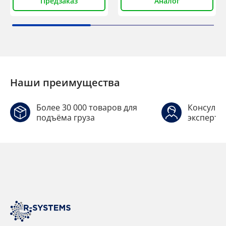
Предзаказ
Аналог
Наши преимущества
Более 30 000 товаров для
Консульт
подъёма груза
эксперто