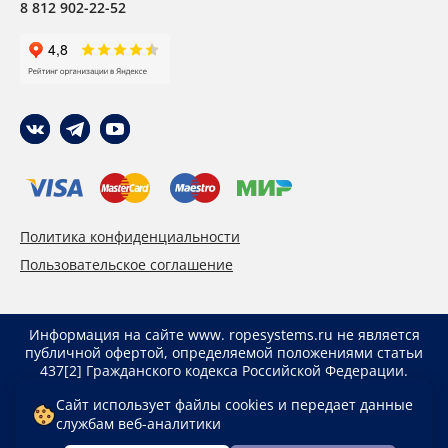
8 812 902-22-52
Политика конфиденциальности
Пользовательское соглашение
Информация на сайте www. ropesystems.ru не является
публичной офертой, определяемой положениями статьи
437[2] Гражданского кодекса Российской Федерации.
Указанные цены действуют только при оформлении
Сайт использует файлы cookies и передает данные
заказа через интернет-магазин www. ropesystems.ru.
службам веб-аналитики
Цены при оформлении заказа иным способом могут
отличаться от указанных на сайте.