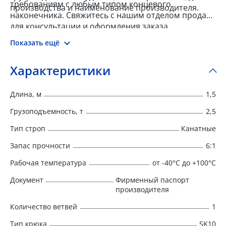
требованиям с любым типом концевого
производства и наименование производителя.
наконечника. Свяжитесь с нашим отделом продаж
для консультации и оформления заказа.
Показать ещё
Характеристики
Длина, м
1,5
Грузоподъемность, т
2,5
Тип строп
Канатные
Запас прочности
6:1
Рабочая температура
от -40°C до +100°C
Документ
Фирменный паспорт
производителя
Количество ветвей
1
Тип крюка
SK10