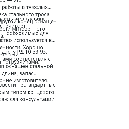
я работы в тяжелых
зка стального троса,
вается из стального
 другой конец оснащен
еспечивает
ости мгновенного
ь, необходимые для
а.
ство используется в
ленности. Хорошо
дарту РД 10-33-93,
ъемными
тами соответствия с
 погрузчиками.
оп оснащен стальной
, длина, запас
ание изготовителя.
звести нестандартные
бым типом концевого
даж для консультации