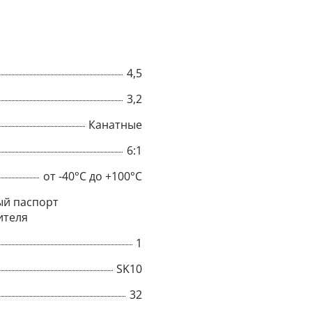
4,5
3,2
Канатные
6:1
от -40°C до +100°C
й паспорт
ителя
×
1
SK10
Popup
32