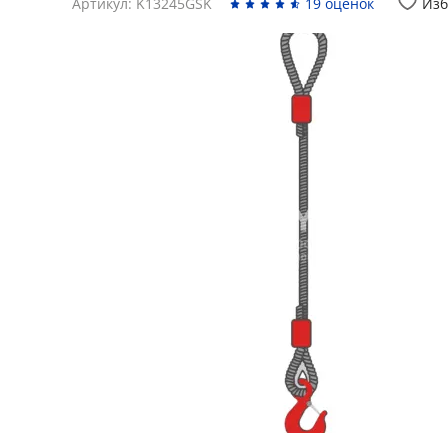
Артикул: K13245GSK
19 оценок
Изб