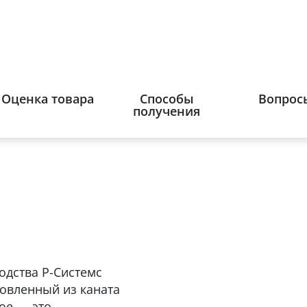
Оценка товара
Способы
Вопрос
получения
одства Р-Системс
отовленный из каната
ое — это