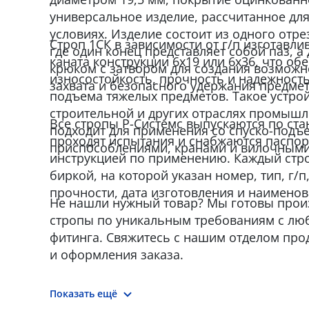
универсальное изделие, рассчитанное дл
условиях. Изделие состоит из одного отре
Строп 1СК в зависимости от г/п изготавли
где один конец представляет собой паз, а
каната конструкции 6x19 или 6x36, что об
крюком с затвором для создания возможн
износостойкость, прочность и надежност
захвата и безопасного удержания предмет
подъема тяжелых предметов. Такое устрой
строительной и других отраслях промыш
Все стропы Р-Системс выпускаются по стан
подходит для применения со спуско-под
проходят испытания и снабжаются паспор
приспособлениями, кранами и вилочными
инструкцией по применению. Каждый стр
биркой, на которой указан номер, тип, г/п
прочности, дата изготовления и наименов
Не нашли нужный товар? Мы готовы прои
стропы по уникальным требованиям с лю
фитинга. Свяжитесь с нашим отделом про
и оформления заказа.
Показать ещё