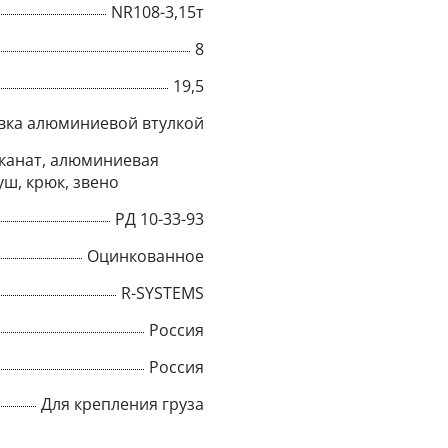
NR108-3,15т
Title
8
19,5
вка алюминиевой втулкой
Popup Content
канат, алюминиевая
уш, крюк, звено
РД 10-33-93
Оцинкованное
R-SYSTEMS
Россия
Россия
Для крепления груза