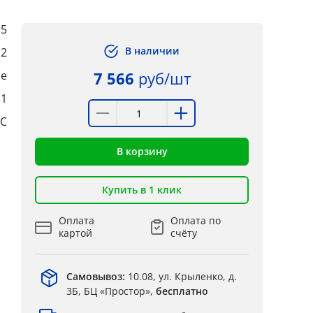
,5
В наличии
,2
ые
7 566
руб/шт
:1
°C
В корзину
Купить в 1 клик
Оплата
Оплата по
картой
счёту
Самовывоз:
10.08, ул. Крыленко, д.
3Б, БЦ «Простор»,
бесплатно