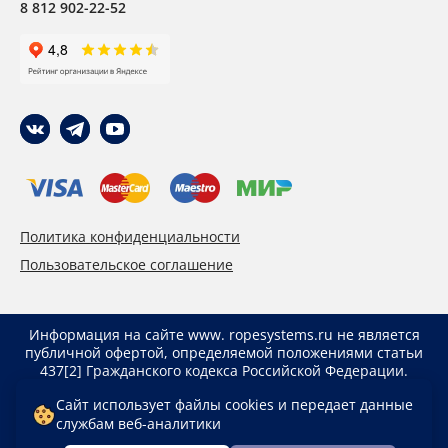
8 812 902-22-52
Политика конфиденциальности
Пользовательское соглашение
Информация на сайте www. ropesystems.ru не является
публичной офертой, определяемой положениями статьи
437[2] Гражданского кодекса Российской Федерации.
Указанные цены действуют только при оформлении
Сайт использует файлы cookies и передает данные
заказа через интернет-магазин www. ropesystems.ru.
службам веб-аналитики
Цены при оформлении заказа иным способом могут
отличаться от указанных на сайте.