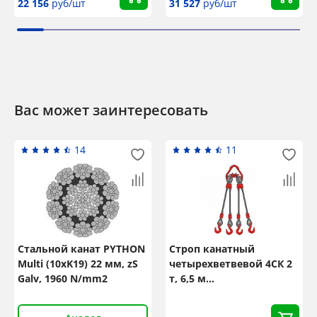
22 156
руб/шт
31 527
руб/шт
Вас может заинтересовать
14
11
Стальной канат PYTHON
Строп канатный
Multi (10xK19) 22 мм, zS
четырехветвевой 4СК 2
Galv, 1960 N/mm2
т, 6,5 м
неоцинкованный