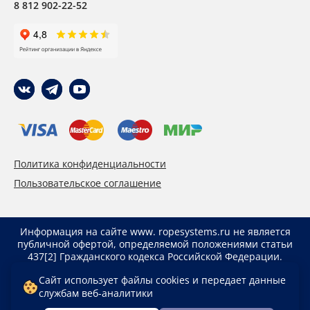
8 812 902-22-52
Политика конфиденциальности
Пользовательское соглашение
Информация на сайте www. ropesystems.ru не является
публичной офертой, определяемой положениями статьи
437[2] Гражданского кодекса Российской Федерации.
Указанные цены действуют только при оформлении
Сайт использует файлы cookies и передает данные
заказа через интернет-магазин www. ropesystems.ru.
службам веб-аналитики
Цены при оформлении заказа иным способом могут
отличаться от указанных на сайте.