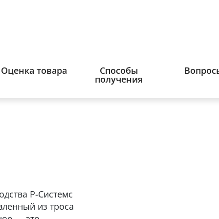
Оценка товара
Способы
Вопрос
получения
одства Р-Системс
овленный из троса
ное — это