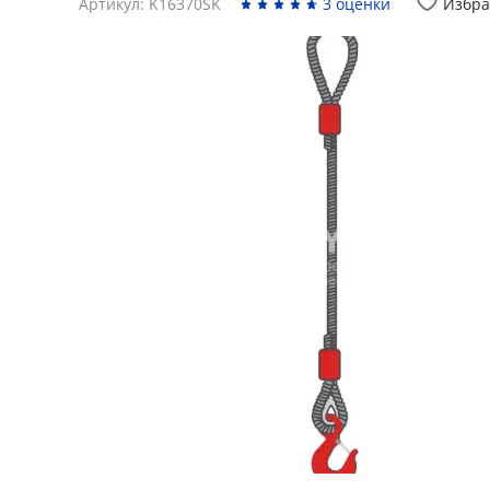
Артикул: K16370SK
3 оценки
Избра