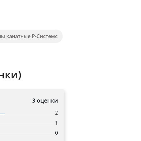
пы канатные Р-Системс
нки)
3 оценки
2
1
0