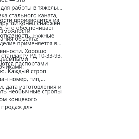
 для работы в тяжелых
зка стального каната,
ости производится из
 другой конец снабжен
6, что обеспечивает
озможности
зотказность, нужные
ания объекта.
зделие применяется в
ленности. Хорошо
стандарту РД 10-33-93,
подъемными
аются паспортами
зчиками.
ию. Каждый строп
ан номер, тип,
и, дата изготовления и
ать необычные стропы
ом концевого
 продаж для