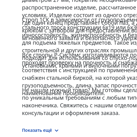
распространенное изделие, рассчитанное
условиях. Изделие состоит из одного отре
Строп 1СК в зависимости от грузоподъемн
где один конец представляет собой паз, а
стального троса конструкции 6x19 или 6x3
крюком с затвором для предоставления в
износостойкость, жизнеспособность и бе
мгновенного захвата и безопасного удерж
для подъема тяжелых предметов. Такое и
строительной и других отраслях промыш
Все стропы Р-Системс изготавливаются по 
подходит для использования со спуско-
проходят проверку на прочность и снабж
установками, кранами и вилочными погру
соответствия с инструкцией по применен
снабжен стальной биркой, на которой указ
грузоподъемность, длина, запас прочност
Не нашли нужный товар? Мы готовы сдел
наименование производителя.
по уникальным требованиям с любым тип
наконечника. Свяжитесь с нашим отделом
консультации и оформления заказа.
Показать ещё