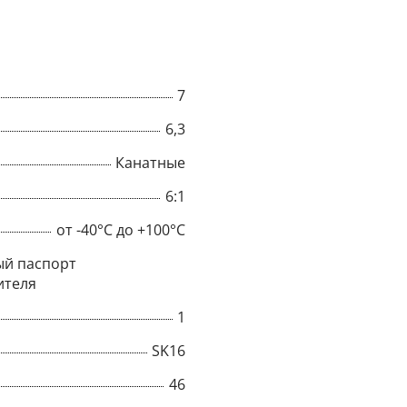
7
6,3
Канатные
6:1
от -40°C до +100°C
й паспорт
ителя
×
1
SK16
Popup
46