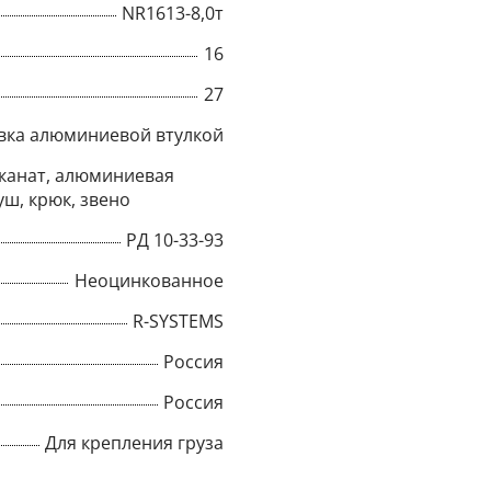
NR1613-8,0т
Title
16
27
вка алюминиевой втулкой
Popup Content
канат, алюминиевая
уш, крюк, звено
РД 10-33-93
Неоцинкованное
R-SYSTEMS
Россия
Россия
Для крепления груза