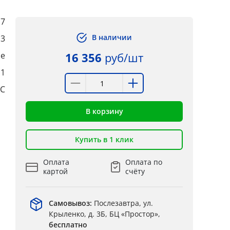
7
В наличии
,3
ые
16 356
руб/шт
:1
°C
В корзину
Купить в 1 клик
Оплата
Оплата по
картой
счёту
Самовывоз:
Послезавтра, ул.
Крыленко, д. 3Б, БЦ «Простор»,
бесплатно