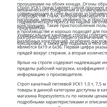
проушинами на обоих концах. Огоны обр
Строп УСК1 представляет собой прочную 
механического соединения и штампованно
совмещающую в себе высокую устойчивос
углеродистой стали, которая фиксируетс
нагрузкам, меньшую уязвимость и просту
гидравлического пресса на нашем загото
конструкцию. Такие приспособления пол
предприятии.
в производстве и хорошо подходят для по
Универсальные канатные стропы сплетают
разгрузочных задач общего назначения, 
различных конструкций, особенно расхож
буксировки, а также для подъема и тяги о
являются 6x19 и 6x36. Первая цифра указ
прядей вокруг стержня, а вторая количест
Ярлык на стропе содержит надлежащие инс
пределы рабочей нагрузки, коэффициент 
информацию о производителе.
Строп канатный петлевой УСК1 1,0 т, 7,5 м
товары в данной категории доступны в кат
магазина Ropesystems.ru по низким ценам
подробными характеристиками и описание