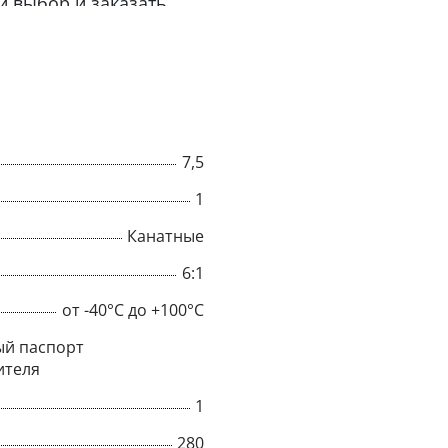
й выбор и заказать
7,5
1
Канатные
6:1
от -40°C до +100°C
×
й паспорт
ителя
Popup
1
280