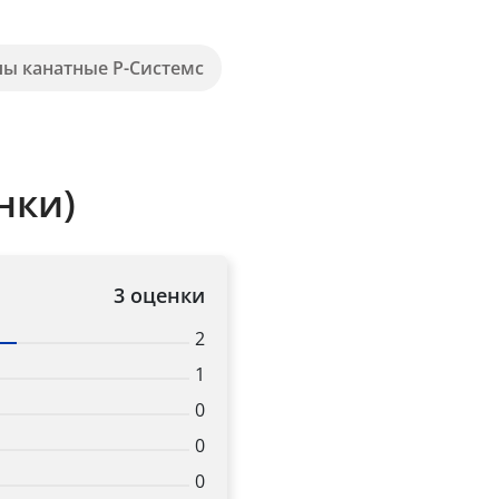
пы канатные Р-Системс
нки)
3 оценки
2
1
0
0
0