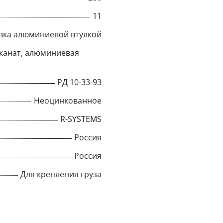
11
Title
вка алюминиевой втулкой
канат, алюминиевая
Popup Content
РД 10-33-93
Неоцинкованное
R-SYSTEMS
Россия
Россия
Для крепления груза