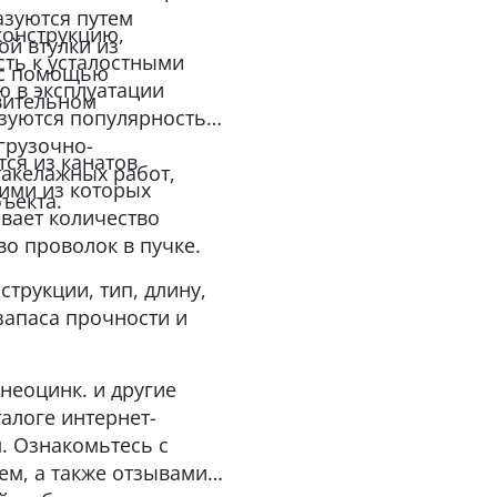
азуются путем
конструкцию,
й втулки из
ть к усталостными
я с помощью
ю в эксплуатации
вительном
ьзуются популярностью
грузочно-
ся из канатов
такелажных работ,
ими из которых
бъекта.
ывает количество
во проволок в пучке.
трукции, тип, длину,
запаса прочности и
 неоцинк. и другие
алоге интернет-
. Ознакомьтесь с
м, а также отзывами о