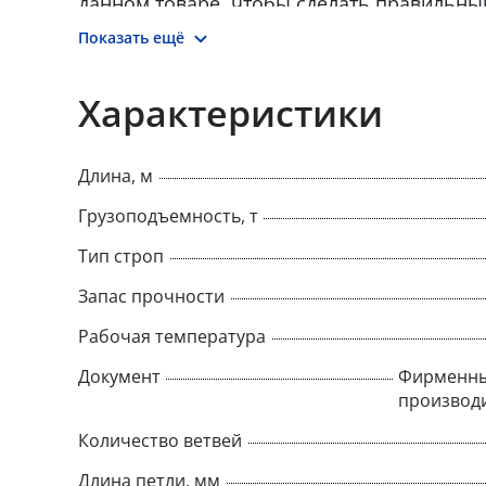
данном товаре, чтобы сделать правильны
товар онлайн.
Показать ещё
Характеристики
Длина, м
Грузоподъемность, т
Тип строп
Запас прочности
Рабочая температура
Документ
Фирменны
производ
Количество ветвей
Длина петли, мм