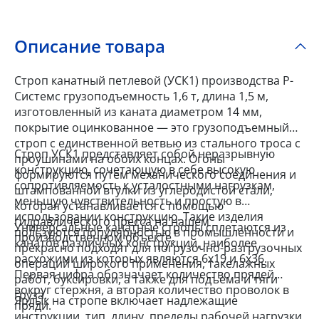
Описание товара
Строп канатный петлевой (УСК1) производства Р-
Системс грузоподъемность 1,6 т, длина 1,5 м,
изготовленный из каната диаметром 14 мм,
покрытие оцинкованное — это грузоподъемный
строп c единственной ветвью из стального троса с
Строп УСК1 представляет собой неразрывную
проушинами на обоих концах. Огоны
конструкцию, сочетающую в себе высокую
формируются путем механического соединения и
сопротивляемость к усталостными нагрузкам,
штампованной втулки из углеродистой стали,
меньшую чувствительность и простую в
которая устанавливается с помощью
использовании конструкцию. Такие изделия
гидравлического пресса на нашем
Универсальные канатные стропы сплетаются из
пользуются популярностью в промышленности и
производственном объекте.
канатов различных конструкций, наиболее
прекрасно подходят для погрузочно-разгрузочных
расхожими из которых являются 6x19 и 6x36.
операций широкого применения, такелажных
Первая цифра обозначает количество прядей
работ, буксировки, а также для подъема и тяги
вокруг стержня, а вторая количество проволок в
груза.
Ярлык на стропе включает надлежащие
пряди.
инструкции, тип, длину, пределы рабочей нагрузки,