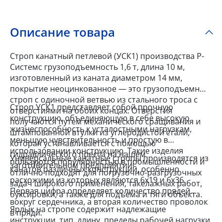
Описание товара
Строп канатный петлевой (УСК1) производства Р-
Системс грузоподъемность 1,6 т, длина 10 м,
изготовленный из каната диаметром 14 мм,
покрытие неоцинкованное — это грузоподъемный
строп c одиночной ветвью из стального троса с
Строп УСК1 представляет собой прочную
отверстиями на обоих концах. Отверстия
конструкцию, объединяющую в себе высокую
получаются путем механического сращивания и
жизнеспособность к усталостными нагрузкам,
штампованной втулки из углеродистой стали,
меньшую чувствительность и простую в
которая устанавливается с помощью
использовании конструкцию. Такие изделия
гидравлического пресса на нашем
Универсальные канатные стропы производятся из
пользуются популярностью в промышленности и
заготовительном предприятии.
канатов различных конструкций, особенно
отлично подходят для погрузочно-разгрузочных
расхожими из которых являются 6x19 и 6x36.
задач широкого применения, такелажных работ,
Первая цифра определяет количество прядей
буксировки, а также для подъема и тяги объекта.
вокруг сердечника, а вторая количество проволок
Ярлык на стропе содержит надлежащие
в пряди.
инструкции, тип, длину, пределы рабочей нагрузки,