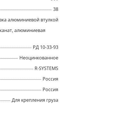
38
Title
вка алюминиевой втулкой
канат, алюминиевая
Popup Content
РД 10-33-93
Неоцинкованное
R-SYSTEMS
Россия
Россия
Для крепления груза