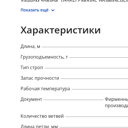
данном товаре, чтобы сделать правильны
товар онлайн.
Показать ещё
Характеристики
Длина, м
Грузоподъемность, т
Тип строп
Запас прочности
Рабочая температура
Документ
Фирменны
производ
Количество ветвей
Длина петли, мм