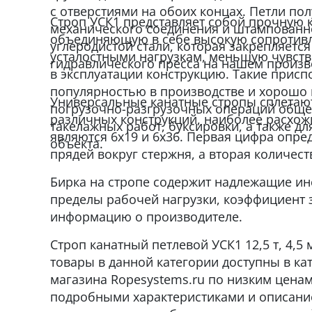
с отверстиями на обоих концах. Петли по
Строп УСК1 представляет собой прочную 
механического соединения и штампованно
объединяющую в себе высокую сопротивл
углеродистой стали, которая закрепляетс
усталостными нагрузкам, меньшую чувств
гидравлического пресса на нашем произв
в эксплуатации конструкцию. Такие прис
популярностью в производстве и хорошо 
Универсальные канатные стропы сплетают
погрузочно-разгрузочных операций обще
различных конструкций, наиболее расхож
такелажных работ, буксировки, а также дл
являются 6x19 и 6x36. Первая цифра опре
объекта.
прядей вокруг стержня, а вторая количест
Бирка на стропе содержит надлежащие инс
пределы рабочей нагрузки, коэффициент 
информацию о производителе.
Строп канатный петлевой УСК1 12,5 т, 4,5 
товары в данной категории доступны в кат
магазина Ropesystems.ru по низким ценам
подробными характеристиками и описание