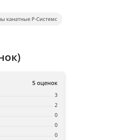
пы канатные Р-Системс
нок)
5 оценок
3
2
0
0
0