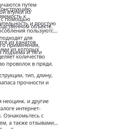
лучаются путем
конструкцию,
й втулки из
яемость к
я с помощью
ительность и простую
одственном объекте.
пособления пользуются
подходят для
ся из канатов
го применения,
ими из которых
я подъема и тяги
деляет количество
во проволок в пряди.
трукции, тип, длину,
запаса прочности и
м неоцинк. и другие
алоге интернет-
. Ознакомьтесь с
м, а также отзывами о