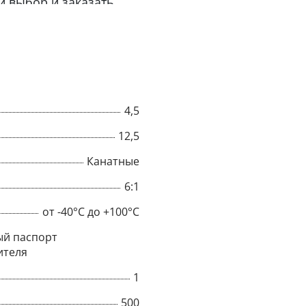
й выбор и заказать
4,5
12,5
Канатные
6:1
от -40°C до +100°C
×
й паспорт
ителя
Popup
1
500