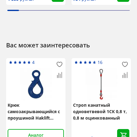
Вас может заинтересовать
4
16
Крюк
Строп канатный
самозакрывающийся с
одноветвевой 1СК 0,8 т,
проушиной Haklift
0,8 м оцинкованный
VAKA1013 г/п 6,5 т, 10
класс
Аналог