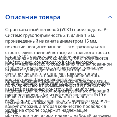
Описание товара
Строп канатный петлевой (УСК1) производства Р-
Системс грузоподъемность 2 т, длина 1,5 м,
произведенный из каната диаметром 15 мм,
покрытие неоцинкованное — это грузоподъемный
строп c единственной ветвью из стального троса с
Строп УСК1 представляет собой выносливую
проушинами на обоих концах. Огоны получаются
конструкцию, сочетающую в себе высокую
путем механического соединения и штампованной
стойкость к усталостными нагрузкам, меньшую
втулки из углеродистой стали, которая
чувствительность и простую в эксплуатации
устанавливается с помощью гидравлического
конструкцию. Такие изделия пользуются
пресса на нашем технологическом предприятии.
Универсальные канатные стропы производятся из
популярностью в промышленности и прекрасно
канатов различных конструкций, наиболее
подходят для погрузочно-разгрузочных операций
распространенными из которых являются 6x19 и
общего применения, такелажных работ,
6x36. Первая цифра обозначает количество прядей
буксировки, а также для подъема и тяги груза.
вокруг стержня, а вторая количество проволок в
Ярлык на стропе содержит надлежащие
пучке.
инструкции, тип, длину, пределы рабочей нагрузки,