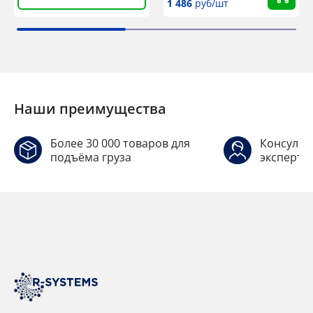
1 486
руб/шт
Наши преимущества
Более 30 000 товаров для
Консульт
подъёма груза
эксперто