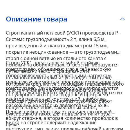
Описание товара
Строп канатный петлевой (УСК1) производства Р-
Системс грузоподъемность 2 т, длина 6,5 м,
произведенный из каната диаметром 15 мм,
покрытие неоцинкованное — это грузоподъемный
строп c одной ветвью из стального каната с
Строп УСК1 представляет собой стойкую
петлями на обоих концах. Отверстия образуются
конструкцию, объединяющую в себе высокую
путем механического сращивания и
сопротивляемость к усталостными нагрузкам,
штампованной втулки из углеродистой стали,
меньшую уязвимость и простую в использовании
которая закрепляется с помощью гидравлического
конструкцию. Такие приспособления пользуются
пресса на нашем заготовительном объекте.
Универсальные канатные стропы производятся из
популярностью в производстве и прекрасно
канатов различных конструкций, наиболее
подходят для погрузочно-разгрузочных работ
расхожими из которых являются 6x19 и 6x36.
общего назначения, такелажных работ,
Первая цифра обозначает количество прядей
буксировки, а также для подъема и тяги груза.
вокруг стержня, а вторая количество проволок в
Бирка на стропе содержит надлежащие
пучке.
инструкции, тип, длину, пределы рабочей нагрузки,