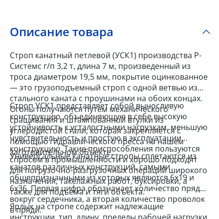
Описание товара
Строп канатный петлевой (УСК1) производства Р-
Системс г/п 3,2 т, длина 7 м, произведенный из
троса диаметром 19,5 мм, покрытие оцинкованное
— это грузоподъемный строп c одной ветвью из
стального каната с проушинами на обоих концах.
Строп УСК1 представляет собой выносливую
Огоны получаются путем механического
конструкцию, объединяющую в себе высокую
сращивания и штампованной втулки из
устойчивость к усталостными нагрузкам, меньшую
углеродистой стали, которая закрепляется с
чувствительность и простую в эксплуатации
помощью гидравлического пресса на нашем
конструкцию. Такие приспособления пользуются
заготовительном объекте.
Универсальные канатные стропы сплетаются из
спросом в промышленности и хорошо подходят
канатов различных конструкций, самыми
для погрузочно-разгрузочных операций широкого
общепризнанными из которых являются 6x19 и
назначения, такелажных работ, буксировки, а
6x36. Первая цифра обозначает количество прядей
также для подъема и тяги объекта.
вокруг сердечника, а вторая количество проволок
Ярлык на стропе содержит надлежащие
в пряди.
инструкции, тип, длину, пределы рабочей нагрузки,