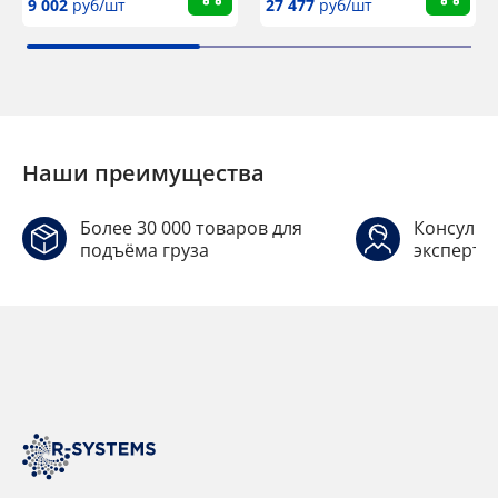
9 002
руб/шт
27 477
руб/шт
Наши преимущества
Более 30 000 товаров для
Консульт
подъёма груза
эксперто