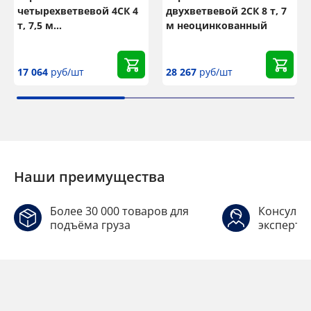
четырехветвевой 4СК 4
двухветвевой 2СК 8 т, 7
т, 7,5 м
м неоцинкованный
неоцинкованный
17 064
руб/шт
28 267
руб/шт
Наши преимущества
Более 30 000 товаров для
Консульт
подъёма груза
эксперто