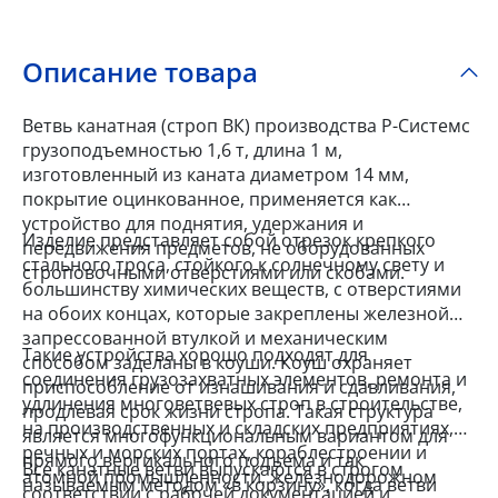
Описание товара
Ветвь канатная (строп ВК) производства Р-Системс
грузоподъемностью 1,6 т, длина 1 м,
изготовленный из каната диаметром 14 мм,
покрытие оцинкованное, применяется как
устройство для поднятия, удержания и
Изделие представляет собой отрезок крепкого
передвижения предметов, не оборудованных
стального троса, стойкого к солнечному свету и
строповочными отверстиями или скобами.
большинству химических веществ, с отверстиями
на обоих концах, которые закреплены железной
запрессованной втулкой и механическим
Такие устройства хорошо подходят для
способом заделаны в коуши. Коуш охраняет
соединения грузозахватных элементов, ремонта и
приспособление от изнашивания и сдавливания,
удлинения многоветвевых строп в строительстве,
продлевая срок жизни стропа. Такая структура
на производственных и складских предприятиях,
является многофункциональным вариантом для
речных и морских портах, кораблестроении и
прямого вертикального подъема и так
Все канатные ветви выпускаются в строгом
атомной промышленности, железнодорожном
называемым методом «в корзину», когда ветви
соответствии с рабочей документацией и