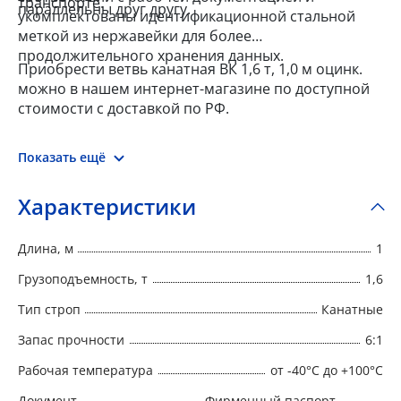
транспорте.
параллельны друг другу.
укомплектованы идентификационной стальной
меткой из нержавейки для более
продолжительного хранения данных.
Приобрести ветвь канатная ВК 1,6 т, 1,0 м оцинк.
можно в нашем интернет-магазине по доступной
стоимости с доставкой по РФ.
Показать ещё
Характеристики
Длина, м
1
Грузоподъемность, т
1,6
Тип строп
Канатные
Запас прочности
6:1
Рабочая температура
от -40°C до +100°C
Документ
Фирменный паспорт