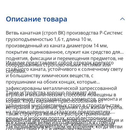
Описание товара
Ветвь канатная (строп ВК) производства Р-Системс
грузоподъемностью 1,6 т, длина 10 м,
произведенный из каната диаметром 14 мм,
покрытие оцинкованное, служит как средство для
поднятия, фиксации и перемещения предметов, не
Изделие представляет собой отрезок крепкого
оборудованных строповочными петлями или
стального каната, устойчивого к солнечному свету
скобами.
и большинству химических веществ, с
проушинами на обоих концах, которые
зафиксированы металлической запрессованной
Такие устройства хорошо подходят для
втулкой и механическим способом помещены в
соединения грузозахватных элементов, ремонта и
коуши. Коуш охраняет приспособление от
удлинения многоветвевых строп в строительстве,
истирания и давления, удлиняя срок жизни стропа.
на промышленных и складских предприятиях,
Такая структура является распространенным
речных и морских портах, кораблестроении и
вариантом для прямого вертикального поднятия и
Все канатные ветви изготавливаются в строгом
атомной промышленности, железнодорожном
так называемым методом «в корзину», когда ветви
соответствии с РД и укомплектованы