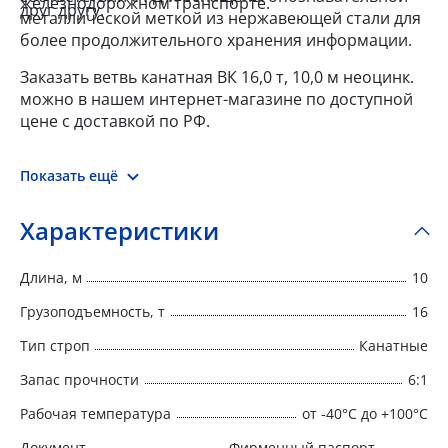
железнодорожном транспорте.
друг другу.
металлической меткой из нержавеющей стали для
более продолжительного хранения информации.
Заказать ветвь канатная ВК 16,0 т, 10,0 м неоцинк.
можно в нашем интернет-магазине по доступной
цене с доставкой по РФ.
Показать ещё
Характеристики
Длина, м
10
Грузоподъемность, т
16
Тип строп
Канатные
Запас прочности
6:1
Рабочая температура
от -40°C до +100°C
Документ
Фирменный паспорт