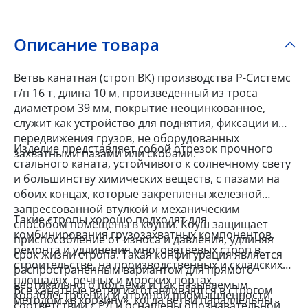
Описание товара
Ветвь канатная (строп ВК) производства Р-Системс
г/п 16 т, длина 10 м, произведенный из троса
диаметром 39 мм, покрытие неоцинкованное,
служит как устройство для поднятия, фиксации и
передвижения грузов, не оборудованных
Изделие представляет собой отрезок прочного
захватными пазами или скобами.
стального каната, устойчивого к солнечному свету
и большинству химических веществ, с пазами на
обоих концах, которые закреплены железной
запрессованной втулкой и механическим
Такие стропы хорошо подходят для
способом помещены в коуши. Коуш защищает
комбинирования грузозахватных компонентов,
приспособление от износа и давления, удлиняя
ремонта и удлинения многоветвевых строп в
срок жизни стропа. Такая конфигурация является
строительстве, на производственных и складских
распространенным вариантом для прямого
площадях, речных и морских портах,
вертикального подъема и так называемым
Все канатные ветви изготавливаются в строгом
кораблестроении и атомной промышленности,
методом «в корзину», когда ветви параллельны
соответствии с РД и оснащены опознавательной