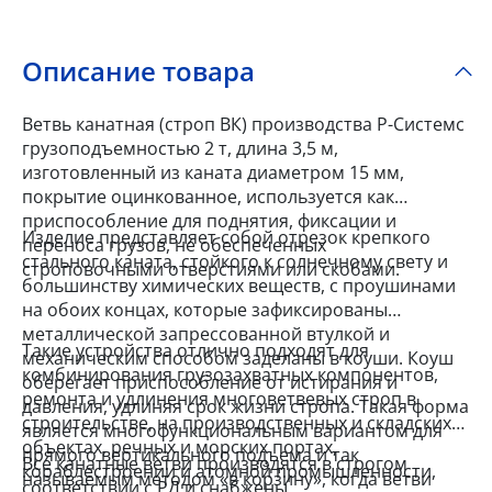
Описание товара
Ветвь канатная (строп ВК) производства Р-Системс
грузоподъемностью 2 т, длина 3,5 м,
изготовленный из каната диаметром 15 мм,
покрытие оцинкованное, используется как
приспособление для поднятия, фиксации и
Изделие представляет собой отрезок крепкого
переноса грузов, не обеспеченных
стального каната, стойкого к солнечному свету и
строповочными отверстиями или скобами.
большинству химических веществ, с проушинами
на обоих концах, которые зафиксированы
металлической запрессованной втулкой и
Такие устройства отлично подходят для
механическим способом заделаны в коуши. Коуш
комбинирования грузозахватных компонентов,
оберегает приспособление от истирания и
ремонта и удлинения многоветвевых строп в
давления, удлиняя срок жизни стропа. Такая форма
строительстве, на производственных и складских
является многофункциональным вариантом для
объектах, речных и морских портах,
прямого вертикального подъема и так
Все канатные ветви производятся в строгом
кораблестроении и атомной промышленности,
называемым методом «в корзину», когда ветви
соответствии с РД и снабжены