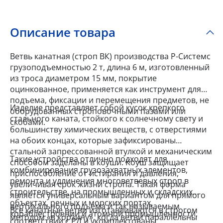
Описание товара
Ветвь канатная (строп ВК) производства Р-Системс
грузоподъемностью 2 т, длина 6 м, изготовленный
из троса диаметром 15 мм, покрытие
оцинкованное, применяется как инструмент для
подъема, фиксации и перемещения предметов, не
Изделие представляет собой кусок крепкого
оборудованных строповочными пазами или
стального каната, стойкого к солнечному свету и
скобами.
большинству химических веществ, с отверстиями
на обоих концах, которые зафиксированы
стальной запрессованной втулкой и механическим
Такие устройства отлично подходят для
способом заделаны в коуши. Коуш защищает
комбинирования грузозахватных элементов,
приспособление от истирания и давления,
ремонта и удлинения многоветвевых строп в
увеличивая срок жизни стропа. Такая форма
строительстве, на промышленных и складских
является универсальным вариантом для прямого
объектах, речных и морских портах,
вертикального подъема и так называемым
Все канатные ветви изготавливаются в строгом
кораблестроении и атомной промышленности,
методом «в корзину», когда ветви параллельны
соответствии с РД и укомплектованы