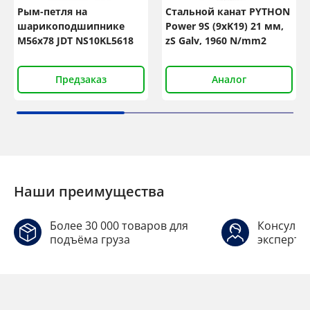
Рым-петля на
Стальной канат PYTHON
шарикоподшипнике
Power 9S (9xK19) 21 мм,
М56x78 JDT NS10KL5618
zS Galv, 1960 N/mm2
Предзаказ
Аналог
Наши преимущества
Более 30 000 товаров для
Консульт
подъёма груза
эксперто