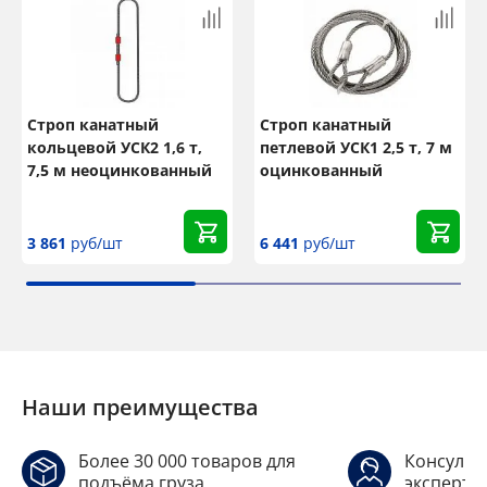
Строп канатный
Строп канатный
кольцевой УСК2 1,6 т,
петлевой УСК1 2,5 т, 7 м
7,5 м неоцинкованный
оцинкованный
3 861
руб/шт
6 441
руб/шт
Наши преимущества
Более 30 000 товаров для
Консульт
подъёма груза
эксперто