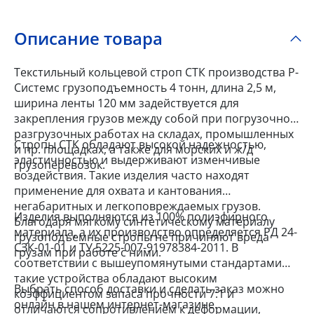
Описание товара
Текстильный кольцевой строп СТК производства Р-
Системс грузоподъемность 4 тонн, длина 2,5 м,
ширина ленты 120 мм задействуется для
закрепления грузов между собой при погрузочно-
разгрузочных работах на складах, промышленных
Стропы СТК обладают высокой надежностью,
и пр. площадках, а также для морских и ж/д
эластичностью и выдерживают изменчивые
грузоперевозок.
воздействия. Такие изделия часто находят
применение для охвата и кантования
негабаритных и легкоповреждаемых грузов.
Изделия выполняются из 100% полиэфирного
Благодаря мягкому синтетическому материалу
материала, а их производство определяется РД 24-
грузоподъемные стропы не причиняют вреда
СЗК-01-01 и ТУ 5225-007-91978384-2011. В
грузам при работе с ними.
соответствии с вышеупомянутыми стандартами
такие устройства обладают высоким
Выбрать способ доставки и сделать заказ можно
коэффициентом запаса прочности 7:1 и
онлайн в нашем интернет-магазине.
отличаются сопротивлением к деформации,