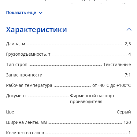
растяжению и повышенной износостойкостью. Все
стропы сопровождаются паспортами от
Показать ещё
изготовителя Р-Системс.
Характеристики
Длина, м
2,5
Грузоподъемность, т
4
Тип строп
Текстильные
Запас прочности
7:1
Рабочая температура
от -40°C до +100°C
Документ
Фирменный паспорт
производителя
Цвет
Серый
Ширина ленты, мм
120
Количество слоев
1