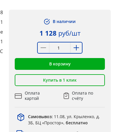
8
В наличии
1
ые
1 128
руб/шт
:1
°C
В корзину
Купить в 1 клик
Оплата
Оплата по
картой
счёту
Самовывоз:
11.08, ул. Крыленко, д.
3Б, БЦ «Простор»,
бесплатно