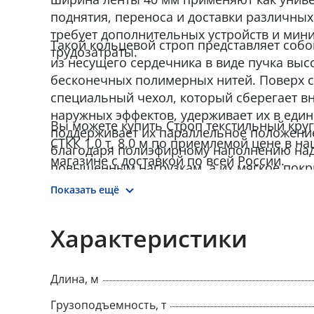
поднятия, переноса и доставки различных 
требует дополнительных устройств и мин
Такой кольцевой строп представляет собо
трудозатраты.
из несущего сердечника в виде пучка вы
бесконечных полимерных нитей. Поверх с
специальный чехол, который сберегает в
наружных эффектов, удерживает их в един
Вы можете купить Строп текстильный кр
поддерживает их параллельное положени
СТКК 1,0 т, 8,0 м по приемлемой цене в н
благодаря полиэфирному наполнению над
магазине с доставкой по всей России.
повышенным нагрузкам, а их мягкое покр
структура создает плотное прилегание и с
Показать ещё
Круглопрядные стропы выпускаются в соот
СЗК-01-01 «Стропы грузовые общего назн
Характеристики
основе. Требования к устройству и безопа
Длина, м
Грузоподъемность, т