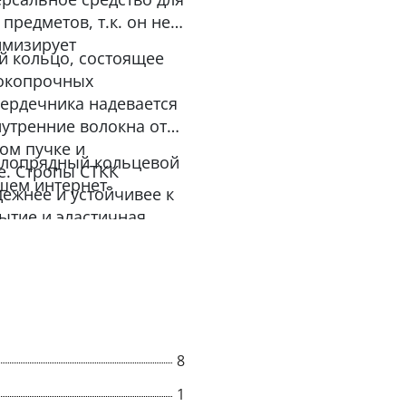
предметов, т.к. он не
имизирует
й кольцо, состоящее
сокопрочных
ердечника надевается
нутренние волокна от
ом пучке и
углопрядный кольцевой
е. Стропы СТКК
ашем интернет-
ежнее и устойчивее к
ытие и эластичная
охранность груза.
ветствии с РД 24-
ачения на текстильной
сной эксплуатации».
8
1