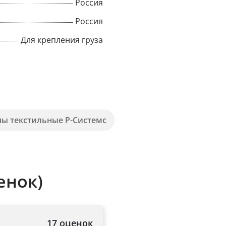
Россия
Title
Россия
Для крепления груза
Popup Content
пы текстильные Р-Системс
енок)
17 оценок