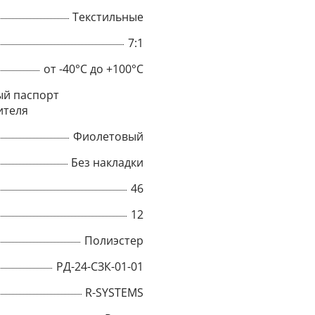
Текстильные
7:1
от -40°C до +100°C
й паспорт
ителя
Фиолетовый
Без накладки
46
12
×
Полиэстер
РД-24-СЗК-01-01
Popup
R-SYSTEMS