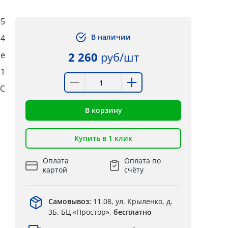
5
В наличии
4
ые
2 260
руб/шт
:1
°C
В корзину
Купить в 1 клик
Оплата
Оплата по
картой
счёту
Самовывоз:
11.08, ул. Крыленко, д.
3Б, БЦ «Простор»,
бесплатно