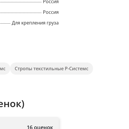
Россия
Title
Россия
Для крепления груза
Popup Content
емс
Стропы текстильные Р-Системс
енок)
16 оценок