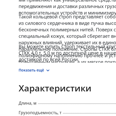
передвижения и доставки различных грузов
вспомогательных устройств и минимизиру
Такой кольцевой строп представляет собо
из силового сердечника в виде пучка вы
бесконечных полимерных нитей. Поверх с
специальный кожух, который сберегает в
наружных влияний, удерживает их в едино
Вы можете купить Строп текстильный кр
параллельное положение. Стропы СТКК б
СТКК 4,0 т, 5,0 м по доступной цене в наш
полиэфирному наполнению прочнее и уст
доставкой по всей России.
повышенным нагрузкам, а их мягкое покр
структура создает плотное прилегание и с
Показать ещё
Круглопрядные стропы выпускаются в соот
СЗК-01-01 «Стропы грузовые общего назн
Характеристики
основе. Требования к устройству и безопа
Длина, м
Грузоподъемность, т