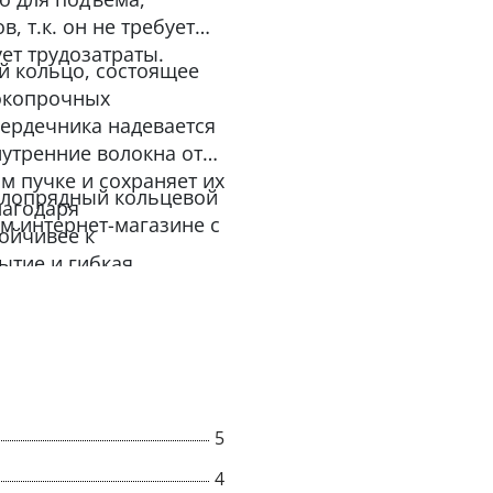
, т.к. он не требует
ет трудозатраты.
й кольцо, состоящее
сокопрочных
ердечника надевается
нутренние волокна от
м пучке и сохраняет их
углопрядный кольцевой
лагодаря
ем интернет-магазине с
ойчивее к
ытие и гибкая
охранность груза.
ветствии с РД 24-
ачения на текстильной
сной эксплуатации».
5
4