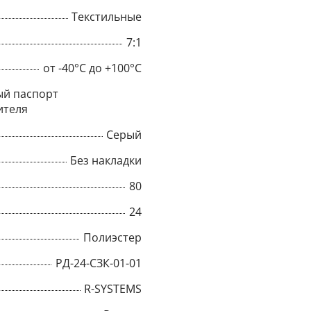
Текстильные
7:1
от -40°C до +100°C
й паспорт
ителя
Серый
Без накладки
80
24
×
Полиэстер
РД-24-СЗК-01-01
Popup
R-SYSTEMS