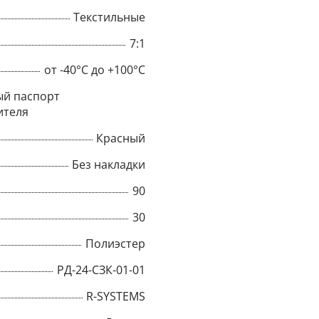
Текстильные
7:1
от -40°C до +100°C
й паспорт
ителя
Красный
Без накладки
90
30
×
Полиэстер
РД-24-СЗК-01-01
Popup
R-SYSTEMS