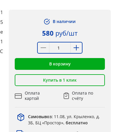
1
В наличии
5
ые
580
руб/шт
:1
°C
В корзину
Купить в 1 клик
Оплата
Оплата по
картой
счёту
Самовывоз:
11.08, ул. Крыленко, д.
3Б, БЦ «Простор»,
бесплатно