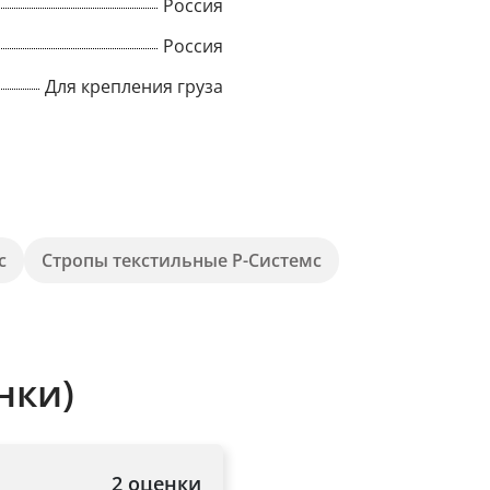
Россия
Title
Россия
Для крепления груза
Popup Content
с
Стропы текстильные Р-Системс
нки)
2 оценки