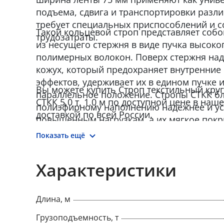
подъема, сдвига и транспортировки различ
требует специальных приспособлений и 
Такой кольцевой строп представляет собо
трудозатраты.
из несущего стержня в виде пучка высок
полимерных волокон. Поверх стержня на
кожух, который предохраняет внутренние
эффектов, удерживает их в едином пучке 
Вы можете купить Строп текстильный кр
параллельное положение. Стропы СТКК б
СТКК 5,0 т, 1,0 м по доступной цене в наш
полиэфирному наполнению надежнее и ус
доставкой по всей России.
повышенным нагрузкам, а их мягкое покр
структура гарантирует плотное прилегание
Показать ещё
Круглопрядные стропы производятся в соо
СЗК-01-01 «Стропы грузовые общего назн
Характеристики
основе. Требования к устройству и безопа
Длина, м
Грузоподъемность, т