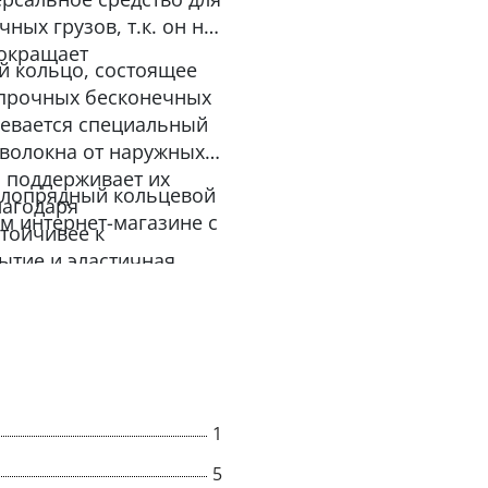
ных грузов, т.к. он не
сокращает
й кольцо, состоящее
опрочных бесконечных
девается специальный
 волокна от наружных
и поддерживает их
углопрядный кольцевой
лагодаря
ем интернет-магазине с
тойчивее к
ытие и эластичная
 и сохранность груза.
тветствии с РД 24-
ачения на текстильной
сной эксплуатации».
1
5