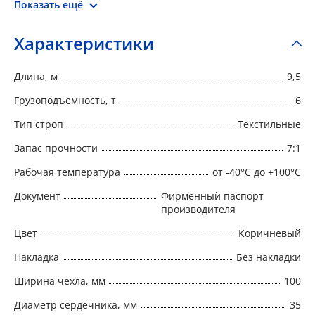
гибкая структура создает плотное прилегание и
Показать ещё
сохранность груза. Круглопрядные стропы
производятся в соответствии с РД 24-СЗК-01-01
Характеристики
«Стропы грузовые общего назначения на
текстильной основе. Требования к устройству и
Длина, м
9,5
безопасной эксплуатации».
Грузоподъемность, т
6
Тип строп
Текстильные
Запас прочности
7:1
Рабочая температура
от -40°C до +100°C
Документ
Фирменный паспорт
производителя
Цвет
Коричневый
Накладка
Без накладки
Ширина чехла, мм
100
Диаметр сердечника, мм
35