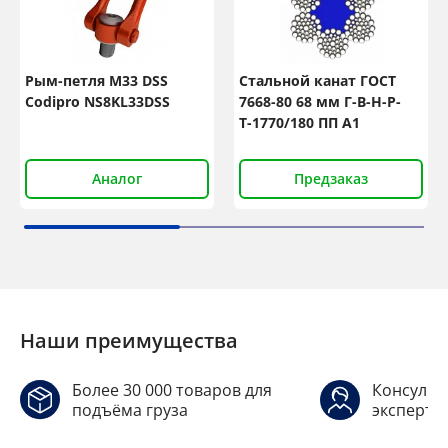
Рым-петля М33 DSS
Стальной канат ГОСТ
Codipro NS8KL33DSS
7668-80 68 мм Г-В-Н-Р-
Т-1770/180 ПП А1
Аналог
Предзаказ
Наши преимущества
Более 30 000 товаров для
Консульт
подъёма груза
эксперто