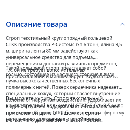
Описание товара
Строп текстильный круглопрядный кольцевой
СТКК производства Р-Системс г/п 6 тонн, длина 9,5
м, ширина ленты 80 мм задействуют как
универсальное средство для подъема,
перемещения и доставки различных предметов,
Такой кольцевой строп представляет собой
т.к. он не требует дополнительных
кольцо, состоящее из несущего стержня в виде
приспособлений и минимизирует трудозатраты.
пучка высококачественных бесконечных
полимерных нитей. Поверх сердечника надевается
специальный кожух, который спасает внутренние
Вы можете купить Строп текстильный
волокна от наружных воздействий, удерживает их
круглопрядный кольцевой СТКК 6,0 т, 9,5 м по
в едином пучке и поддерживает их параллельное
приемлемой цене в нашем интернет-
положение. Стропы СТКК благодаря полиэфирному
наполнению долговечнее и устойчивее к
магазине с доставкой по всей России.
повышенным нагрузкам, а их мягкое покрытие и